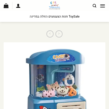
לג
תוכן
ToySale חנות הצעצועים הזולה במדינה