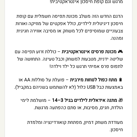
מרגש וגם קופת חיסכון אינטראקטיבית!
הדגם החדש הזה משלב מכונת תפיסה חשמלית עם קופת
חיסכון דיגיטלית לילדים, כולל אפקטים של מוזיקה ואורות
צבעוניים שמוסיפים לכל משחק או מסיבה אווירה חגיגית
ומהנה.
🎮
מכונת פרסים אינטראקטיבית
– כוללת זרוע תפיסה עם
שליטה ידנית, מטבעות למשחק וכבל טעינה. התחושה של
לתפוס פרס אמיתי תרגש כל ילד וילדה!
🔋
מתח כפול לנוחות מירבית
– פועלת על סוללות AA או
באמצעות כבל USB כלול (לא להשתמש בשניהם במקביל).
🎁
מתנה אידאלית לילדים בגיל 3–14
– מושלמת לימי
הולדת, חגים, מסיבות, או סתם כהפתעה מרגשת.
מעודדת משחק דמיון, מפתחת קואורדינציה ומלמדת
חיסכון.