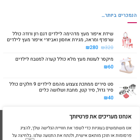
הנמכרים ביותר…
שידת איפור מעץ מדהימה לילדים דגם רון ורודה כולל
שרפרף ומראה, מגירת אחסון ואביזרי איפור מעץ לילדים
המחיר
המחיר
₪
280
₪
320
המקורי
הנוכחי
מיקסר לעוגות מעץ מלא כולל קערה למטבח לילדים
היה:
הוא:
₪280.
₪320.
₪
60
סט סירים ממתכת צעצוע מהמם לילדים 9 חלקים כולל
סיר גדול, סיר קטן, מחבת ושלושה כלים
₪
40
אנחנו מעריכים את פרטיותך
Visa
American
MasterCard
Visa
2
Express
אנו משתמשים בעוגיות כדי לשפר את חוויית הגלישה שלך, להציג
דף הבית
מדיניות משלוחים
מדיניות החזרת מוצרים
תקנון
מדיניות פרטיות
פרסומות או תוכן מותאם אישית, ולנתח את התנועה שלנו. בלחיצה על
הסדרי נגישות
בקשת מחיקת פרטים אישיים