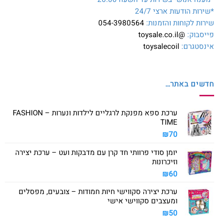
*שירות הודעות ארצי 24/7
שירות לקוחות והזמנות:
054-3980564
פייסבוק:
@toysale.co.il
אינסטגרם:
toysalecoil
חדשים באתר…
ערכת ספא מפנקת לרגליים לילדות ונערות – FASHION
TIME
₪
70
יומן סודי פרוותי חד קרן עם מדבקות ועט – ערכת יצירה
וזיכרונות
₪
60
ערכת יצירה סקווישי חיות חמודות – צובעים, מפסלים
ומעצבים סקווישי אישי
₪
50