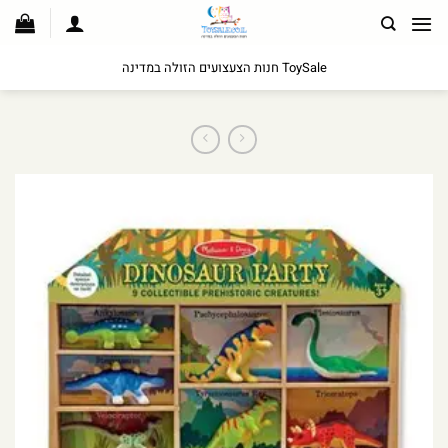
לג
תוכן
ToySale חנות הצעצועים הזולה במדינה