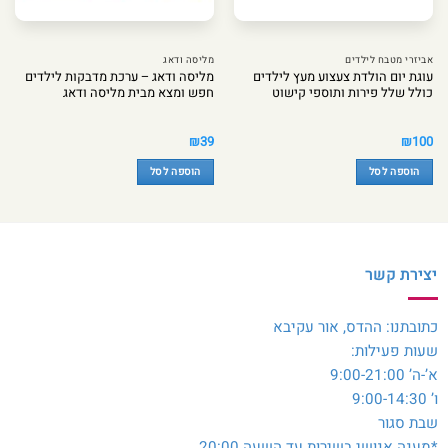
אביזרי מטבח לילדים
מליסה ודאג
עוגת יום הולדת צעצוע מעץ לילדים
מליסה ודאג – ערכת מדבקות לילדים
כולל שלל פירות ותוספי קישוט
חפש ומצא מבית מליסה ודאג
₪
39
₪
100
הוספה לסל
הוספה לסל
יצירת קשר
כתובתנו: ההדס, אור עקיבא
שעות פעילות:
א’-ה’ 9:00-21:00
ו’ 9:00-14:30
שבת סגור
*מענה אנושי בשירות עד השעה 20:00