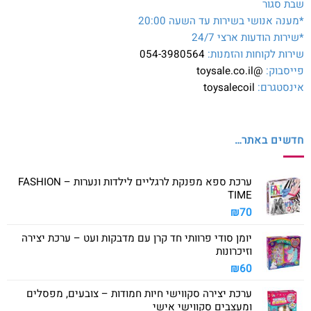
שבת סגור
*מענה אנושי בשירות עד השעה 20:00
*שירות הודעות ארצי 24/7
שירות לקוחות והזמנות:
054-3980564
פייסבוק:
@toysale.co.il
אינסטגרם:
toysalecoil
חדשים באתר…
ערכת ספא מפנקת לרגליים לילדות ונערות – FASHION
TIME
₪
70
יומן סודי פרוותי חד קרן עם מדבקות ועט – ערכת יצירה
וזיכרונות
₪
60
ערכת יצירה סקווישי חיות חמודות – צובעים, מפסלים
ומעצבים סקווישי אישי