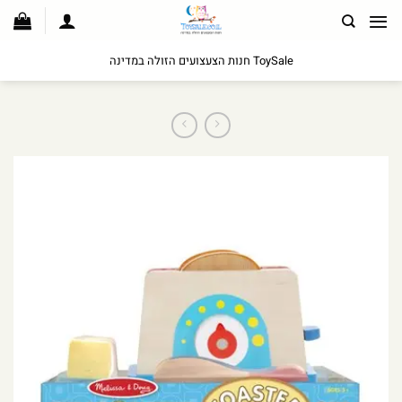
לג
תוכן
ToySale חנות הצעצועים הזולה במדינה