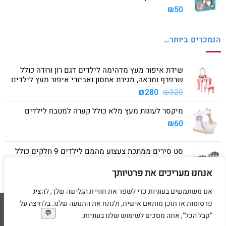
₪
50
הנמכרים ביותר…
שידת איפור מעץ מדהימה לילדים דגם רון ורודה כולל
שרפרף ומראה, מגירת אחסון ואביזרי איפור מעץ לילדים
המחיר
המחיר
₪
280
₪
320
המקורי
הנוכחי
מיקסר לעוגות מעץ מלא כולל קערה למטבח לילדים
היה:
הוא:
₪280.
₪320.
₪
60
סט סירים ממתכת צעצוע מהמם לילדים 9 חלקים כולל
סיר גדול, סיר קטן, מחבת ושלושה כלים
אנחנו מעריכים את פרטיותך
₪
40
אנו משתמשים בעוגיות כדי לשפר את חוויית הגלישה שלך, להציג
פרסומות או תוכן מותאם אישית, ולנתח את התנועה שלנו. בלחיצה על
Visa
American
MasterCard
Visa
"קבל הכל", אתה מסכים לשימוש שלנו בעוגיות.
2
Express