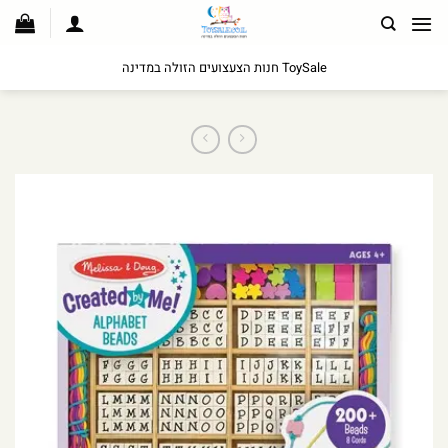
לג
תוכן
ToySale חנות הצעצועים הזולה במדינה