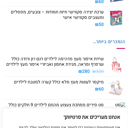
₪
60
ערכת יצירה סקווישי חיות חמודות – צובעים, מפסלים
ומעצבים סקווישי אישי
₪
50
הנמכרים ביותר…
שידת איפור מעץ מדהימה לילדים דגם רון ורודה כולל
שרפרף ומראה, מגירת אחסון ואביזרי איפור מעץ לילדים
המחיר
המחיר
₪
280
₪
320
המקורי
הנוכחי
מיקסר לעוגות מעץ מלא כולל קערה למטבח לילדים
היה:
הוא:
₪280.
₪320.
₪
60
סט סירים ממתכת צעצוע מהמם לילדים 9 חלקים כולל
סיר גדול, סיר קטן, מחבת ושלושה כלים
אנחנו מעריכים את פרטיותך
₪
40
אנו משתמשים בעוגיות כדי לשפר את חוויית הגלישה שלך, להציג