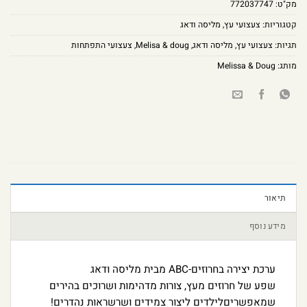
מק"ט:
772037747
קטגוריות:
צעצועי עץ
,
מליסה ודאג
תגיות:
צעצועי עץ
,
מליסה ודאג
,
Melisa & doug
,
צעצועי התפתחות
מותג:
Melissa & Doug
תיאור
מידע נוסף
ערכת יצירה בחרוזים-ABC מבית מליסה ודאג
שפע של חרוזים מעץ, צורות מדהימות ושרוכים בהירים
שמאפשריםלילדים ליצור צמידים ושרשראות נהדרים!