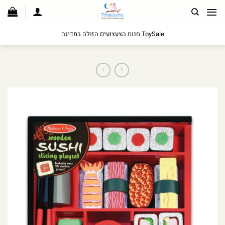
לג
תוכן
ToySale חנות הצעצועים הזולה במדינה