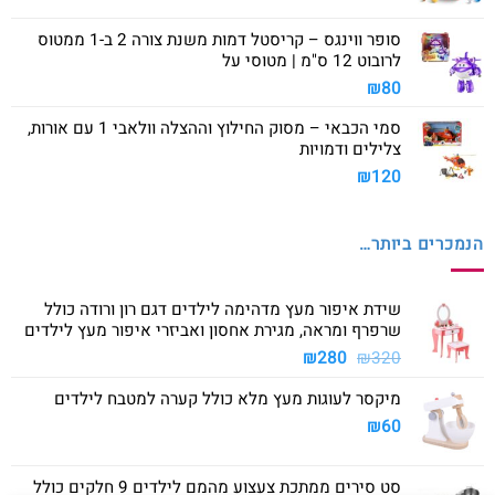
סופר ווינגס – קריסטל דמות משנת צורה 2 ב-1 ממטוס
לרובוט 12 ס"מ | מטוסי על
₪
80
סמי הכבאי – מסוק החילוץ וההצלה וולאבי 1 עם אורות,
צלילים ודמויות
₪
120
הנמכרים ביותר…
שידת איפור מעץ מדהימה לילדים דגם רון ורודה כולל
שרפרף ומראה, מגירת אחסון ואביזרי איפור מעץ לילדים
המחיר
המחיר
₪
280
₪
320
המקורי
הנוכחי
מיקסר לעוגות מעץ מלא כולל קערה למטבח לילדים
היה:
הוא:
₪280.
₪320.
₪
60
סט סירים ממתכת צעצוע מהמם לילדים 9 חלקים כולל