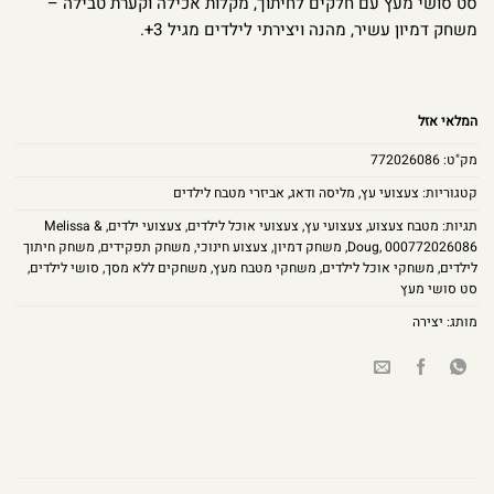
סט סושי מעץ עם חלקים לחיתוך, מקלות אכילה וקערת טבילה –
משחק דמיון עשיר, מהנה ויצירתי לילדים מגיל 3+.
המלאי אזל
מק"ט:
772026086
קטגוריות:
צעצועי עץ
,
מליסה ודאג
,
אביזרי מטבח לילדים
תגיות:
מטבח צעצוע
,
צעצועי עץ
,
צעצועי אוכל לילדים
,
צעצועי ילדים
,
Melissa &
000772026086
,
Doug
,
משחק דמיון
,
צעצוע חינוכי
,
משחק תפקידים
,
משחק חיתוך
לילדים
,
משחקי אוכל לילדים
,
משחקי מטבח מעץ
,
משחקים ללא מסך
,
סושי לילדים
,
סט סושי מעץ
מותג:
יצירה