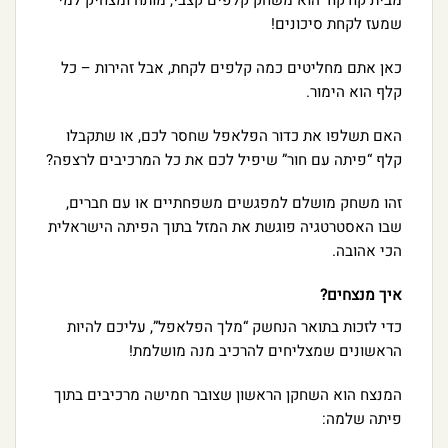
מבית קודקוד הוא משחק קלפים קצבי, מותח ומצחיק למי
שמעז לקחת סיכונים!
כאן אתם מחליטים כמה קלפים לקחת, אבל זהירות – כל
קלף הוא הימור.
האם תשלפו את כדור הפלאפל שחסר לכם, או שתקבלו
קלף “פיתה עם חור” שיפיל לכם את כל המרכיבים לרצפה?
זהו משחק מושלם למפגשים משפחתיים או עם חברים,
שבו האסטרטגיה פוגשת את המזל בתוך הפיתה הישראלית
הכי אהובה.
איך מנצחים?
כדי לזכות בתואר הנחשק “מלך הפלאפל”, עליכם להיות
הראשונים שמצליחים להרכיב מנה מושלמת!
המנצח הוא השחקן הראשון שצובר חמישה מרכיבים בתוך
פיתה שלמה: