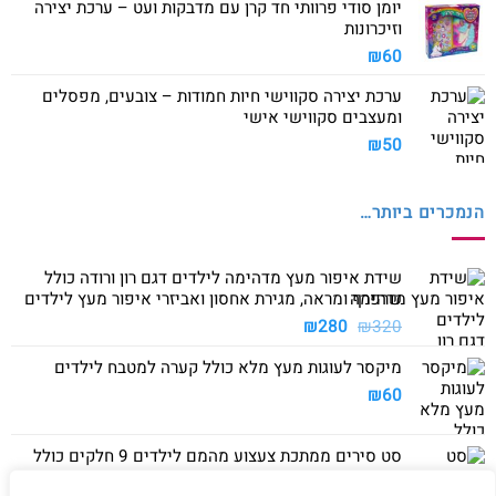
יומן סודי פרוותי חד קרן עם מדבקות ועט – ערכת יצירה
וזיכרונות
₪
60
ערכת יצירה סקווישי חיות חמודות – צובעים, מפסלים
ומעצבים סקווישי אישי
₪
50
הנמכרים ביותר…
שידת איפור מעץ מדהימה לילדים דגם רון ורודה כולל
שרפרף ומראה, מגירת אחסון ואביזרי איפור מעץ לילדים
המחיר
המחיר
₪
280
₪
320
המקורי
הנוכחי
מיקסר לעוגות מעץ מלא כולל קערה למטבח לילדים
היה:
הוא:
₪280.
₪320.
₪
60
סט סירים ממתכת צעצוע מהמם לילדים 9 חלקים כולל
סיר גדול, סיר קטן, מחבת ושלושה כלים