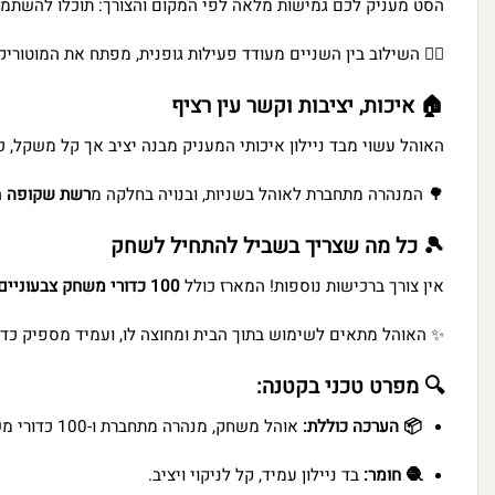
עניק לכם גמישות מלאה לפי המקום והצורך: תוכלו להשתמש בו כ
ח את המוטוריקה הגסה ומעניק לילדים חוויה של הרפתקה אמיתית. ⚡
🏠 איכות, יציבות וקשר עין רציף
 אך קל משקל, כך שניתן להעביר אותו בקלות מהסלון לחצר ובחזרה.

רשת שקופה
🌳 המנהרה מתחברת לאוהל בשניות, ובנויה בחלקה מ
🎾 כל מה שצריך בשביל להתחיל לשחק
100 כדורי משחק צבעוניים
אין צורך ברכישות נוספות! המארז כולל
ומחוצה לו, ועמיד מספיק כדי ללוות את הילדים בכל הרפתקה. 🎊
🔍 מפרט טכני בקטנה:
אוהל משחק, מנהרה מתחברת ו-100 כדורי משחק.
📦 הערכה כוללת:
בד ניילון עמיד, קל לניקוי ויציב.
🧶 חומר: