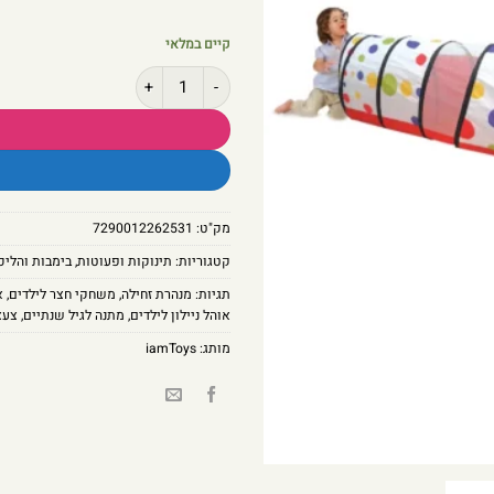
קיים במלאי
כמות של ממלכת הילדים: אוהל משחק משולב מנהרה 
מק"ט:
7290012262531
קטגוריות:
תינוקות ופעוטות
,
בימבות והליכ
תגיות:
מנהרת זחילה
,
משחקי חצר לילדים
,
א
אוהל ניילון לילדים
,
מתנה לגיל שנתיים
,
צעצ
מותג:
iamToys