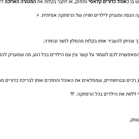
גש.
המנהרה הארוכה
ומפנק, או לחבר בקלות את
אוהל כדורים קלאסי
הסט מ
🏃‍♂️ השילוב בין השניים מעודד פעילות גופנית, מפת
האוהל עשוי מבד ניילון איכותי המעניק מבנה יציב
 בכל רגע, מה שמעניק להם תחושת ביטחון ואוורור נעים בזמן המשחק. 
יחותיים, שממלאים את האוהל והופכים אותו לבריכת כדורים מהנה במיוחד.
✨ האוהל מתאים לשימוש בתוך הבית 