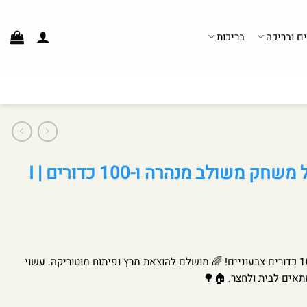
ים ובריכה
בריכות
ממלכת הילדים: אוהל משחק משולב מנהרה ו-100 כדורים | I
אוהל משחק 2 ב-1 עם מנהרה ו-100 כדורים צבעוניים! 🌈 מושלם להוצאת מרץ ופיתוח מוטוריקה. עשוי
מתאים לבית ולחצר. 🏠🌳