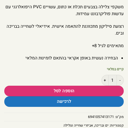
משקפי צלילה בצבעים תכלת או כתום, עשויים PVC היפואלרגני עם
עדשות פוליקרבונט עמידות.
רצועת סיליקון מתכווננת להתאמה אישית. אידיאלי לשחייה בבריכה
ובים.
מתאימים לגיל 8+
הבחירה נעשית באופן אקראי בהתאם לזמינות המלאי
קיים במלאי
כמות של מסכת צלילה לגיל 8+ דגם 55978 Intex
הוספה לסל
לרכישה
מק"ט:
6941057413171
קטגוריות:
ים ובריכה
,
אביזרי שחייה וצלילה