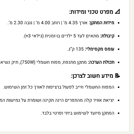
📐 מפרט טכני ומידות:
מידות המתקן:
אורך 4.35 מ’ | רוחב 4.00 מ’ | גובה 2.30 מ’.
קיבולת:
מתאים לעד 5 ילדים בו-זמנית (גילאי 3+).
עומס מקסימלי:
135 ק”ג.
תכולת הערכה:
מתקן מתנפח, מפוח חשמלי (750W), תיק נשיאה ואחסון, יתדות עיגון, צינור מים וערכת תיקון חורים.
📝 מידע חשוב לצרכן:
המפוח החשמלי חייב לפעול ברציפות לאורך כל זמן השימוש.
יציאת אוויר קלה מהתפרים הינה תקינה ושומרת על גמישות המת
המתקן מיועד לשימוש ביתי ופרטי בלבד.