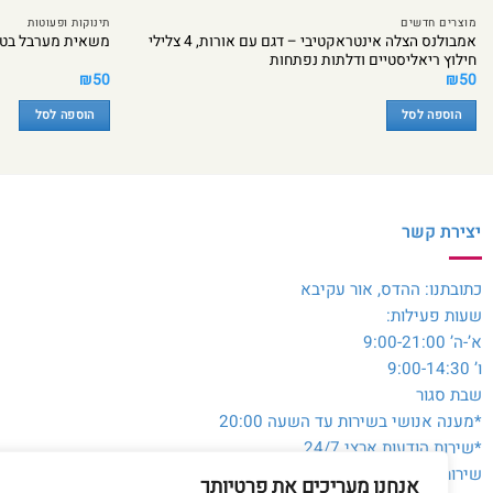
מוצרים חדשים
תינוקות ופעוטות
אמבולנס הצלה אינטראקטיבי – דגם עם אורות, 4 צלילי
משאית מערבל בטון
חילוץ ריאליסטיים ודלתות נפתחות
₪
50
₪
50
הוספה לסל
הוספה לסל
יצירת קשר
כתובתנו: ההדס, אור עקיבא
שעות פעילות:
א’-ה’ 9:00-21:00
ו’ 9:00-14:30
שבת סגור
*מענה אנושי בשירות עד השעה 20:00
*שירות הודעות ארצי 24/7
שירות לקוחות והזמנות:
054-3980564
אנחנו מעריכים את פרטיותך