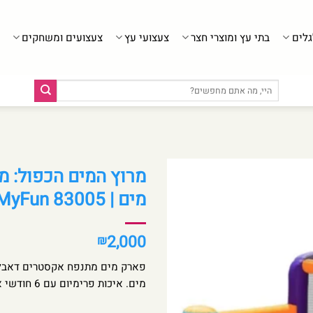
גלים
בתי עץ ומוצרי חצר
צעצועי עץ
צעצועים ומשחקים
חיפוש
עבור:
מרוץ המים הכפול: 
מים | AirMyFun 83005
2,000
₪
מים. איכות פרימיום עם 6 חודשי אחריות על התפר והמפוח. משלוח מהיר בספירלה! 🏰✨