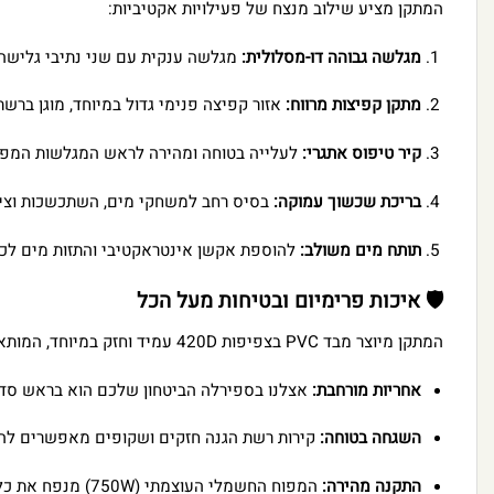
המתקן מציע שילוב מנצח של פעילויות אקטיביות:
מגלשה גבוהה דו-מסלולית:
מגלשה ענקית עם שני נתיבי גלישה 
מתקן קפיצות מרווח:
אזור קפיצה פנימי גדול במיוחד, מוגן ברשת
קיר טיפוס אתגרי:
לעלייה בטוחה ומהירה לראש המגלשות המפתח
בריכת שכשוך עמוקה:
בסיס רחב למשחקי מים, השתכשכות וצינו
תותח מים משולב:
להוספת אקשן אינטראקטיבי והתזות מים לכל
🛡️ איכות פרימיום ובטיחות מעל הכל
המתקן מיוצר מבד PVC בצפיפות 420D עמיד וחזק במיוחד, המותאם לעומסים גבוהים ולשימוש אינטנסיבי של מספר ילדים.
אחריות מורחבת:
אצלנו בספירלה הביטחון שלכם הוא בראש סדר
השגחה בטוחה:
קירות רשת הגנה חזקים ושקופים מאפשרים להורי
התקנה מהירה:
המפוח החשמלי העוצמתי (750W) מנפח את כל המתקן בתוך פחות מ-2 דקות!