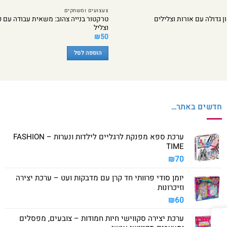
צעצועים ומשחקים
טרקטור בנייה צהוב: משאית עבודה עם כ
 גדולה עם אורות וצלילים
וצליל
₪
50
הוספה לסל
חדשים באתר…
ערכת ספא מפנקת לרגליים לילדות ונערות – FASHION
TIME
₪
70
יומן סודי פרוותי חד קרן עם מדבקות ועט – ערכת יצירה
וזיכרונות
₪
60
ערכת יצירה סקווישי חיות חמודות – צובעים, מפסלים