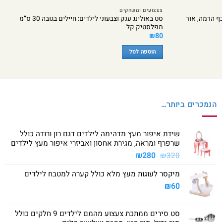
צעצועים ומשחקים
ף הרמה, אור
סט באולינג ענק וצבעוני לילדים: חיילים בגובה 30 ס”מ
מפלסטיק קל
₪
80
הוספה לסל
הנמכרים ביותר…
שידת איפור מעץ מדהימה לילדים דגם רון ורודה כולל
שרפרף ומראה, מגירת אחסון ואביזרי איפור מעץ לילדים
המחיר
המחיר
₪
280
₪
320
המקורי
הנוכחי
מיקסר לעוגות מעץ מלא כולל קערה למטבח לילדים
היה:
הוא:
₪280.
₪320.
₪
60
סט סירים ממתכת צעצוע מהמם לילדים 9 חלקים כולל