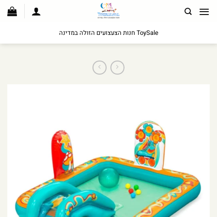
לג
תוכן
ToySale חנות הצעצועים הזולה במדינה