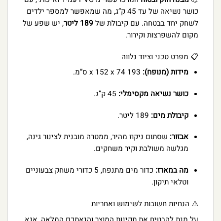
כושר נשיאה של עד 45 ק”ג, מה שמאפשר למספר ילדים
לשחק יחד בבטחה. עם קיבולת של
189 ליטר
, יש שפע של
מקום להשפרצות וקירור.
📋 מפרט טכני וציוד נלווה
מידות (מנופח):
193 x 152 x 74 ס”מ.
כושר נשיאה מקסימלי:
45 ק”ג.
קיבולת מים:
189 ליטר.
אבזור:
שסתום ניקוז מהיר, ממטרה מובנית לצינור גינה,
מגלשה משולבת וקיר משחקים.
מה במארז:
כדור מים מתנפח, 5 כדורי משחק צבעוניים
וטלאי תיקון.
⚠️ הנחיות חשובות לשימוש ואחריות
על מנת להבטיח את תקינות המוצר והנאתכם המלאה, אנא