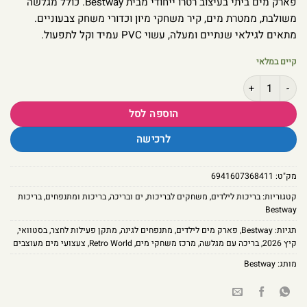
פארק מים ביתי בעיצוב רטרו ייחודי מבית Bestway. כולל מגלשה
משולבת, ממטרת מים, קיר משחקי מיון וכדורי משחק צבעוניים.
מתאים לגילאי שנתיים ומעלה, עשוי PVC עמיד וקל לתפעול.
קיים במלאי
כמות של מרכז משחקי מים – בריכה עם מגלשה, ממטרה ומשחקי כדור | Bestway Retro World 53164
הוספה לסל
לרכישה
מק"ט:
6941607368411
קטגוריות:
בריכות לילדים
,
משחקים לבריכות
,
ים ובריכה
,
בריכות ומתנפחים
,
בריכות
Bestway
תגיות:
Bestway
,
פארק מים לילדים
,
מתנפחים לגינה
,
מתקן פעילות לחצר
,
בסטוואי
,
קיץ 2026
,
בריכה עם מגלשה
,
מרכז משחקי מים
,
Retro World
,
צעצועי מים מעוצבים
מותג:
Bestway