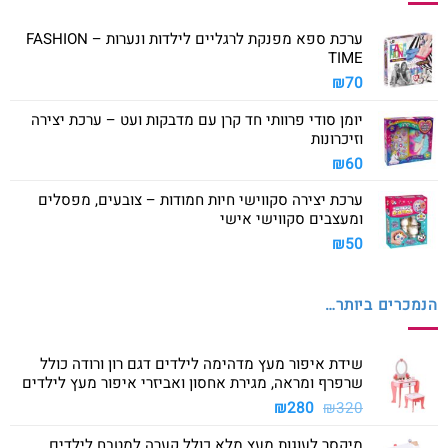
ערכת ספא מפנקת לרגליים לילדות ונערות – FASHION
TIME
₪
70
יומן סודי פרוותי חד קרן עם מדבקות ועט – ערכת יצירה
וזיכרונות
₪
60
ערכת יצירה סקווישי חיות חמודות – צובעים, מפסלים
ומעצבים סקווישי אישי
₪
50
הנמכרים ביותר…
שידת איפור מעץ מדהימה לילדים דגם רון ורודה כולל
שרפרף ומראה, מגירת אחסון ואביזרי איפור מעץ לילדים
המחיר
המחיר
₪
280
₪
320
המקורי
הנוכחי
מיקסר לעוגות מעץ מלא כולל קערה למטבח לילדים
היה:
הוא: