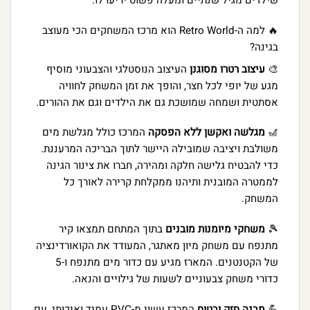
שילדים מגיל שנתיים ומעלה פשוט יריעו לו.
🔥 למה ה-Retro World הוא מרכז המשחקים הכי מעוצב
בגינה?
🎨
עיצוב רטרו מסוגנן
העיצוב הנוסטלגי והצבעוני מוסיף
מגע של יופי לכל חצר, והופך את זמן המשחק לחוויה
אסתטית ושמחה שמושכת גם את הילדים וגם את ההורים.
🎢
מגלשה ואקשן ללא הפסקה
המרכז כולל מגלשת מים
משולבת ויציבה שמובילה היישר לתוך הבריכה המרעננת.
כדי להבטיח גלישה חלקה ומהירה, חברו את צינור הגינה
לממטרה המובנית ותיהנו ממקלחת קרירה לאורך כל
המשחק.
🎾
משחקי מיומנות מובנים
בתוך המתחם תמצאו קיר
מתנפח עם משחק מיון מאתגר, המעודד את הקואורדינציה
של הקטנטנים. המארז מגיע עם כדור מים מתנפח ו-5
כדורי משחק צבעוניים לשעות של גילויים והנאה.
💪
מבנה חזק ובטוח
המרכז עשוי מ-PVC עמיד ואיכותי, עם