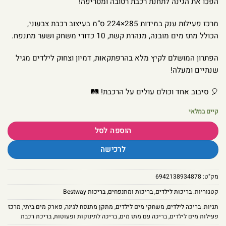
הפכו את הגינה לתחנת רכבת רטובה ומטריפה!
מרכז פעילות ענק במידות 285×224 ס”מ בעיצוב רכבת צבעוני,
הכולל מתז מים מובנה, מנהרת קשת, 10 כדורי משחק ושער מתנפח.
הפתרון המושלם לקיץ מלא בהרפתקאות, דמיון וצחוק לילדים מגיל
שנתיים ומעלה!
🎈 סיבוב אחד וכולם עולים על הרכבת! 🛤️
קיים במלאי
הוספה לסל
לרכישה
מק"ט:
6942138934878
קטגוריות:
בריכות לילדים
,
בריכות ומתנפחים
,
בריכות Bestway
תגיות:
בריכה לילדים
,
משחקי מים לילדים
,
מתקן מתנפח לגינה
,
פארק מים ביתי
,
מרכז
פעילות מים לילדים
,
בריכה עם מתז מים
,
בריכה לתינוקות ופעוטות
,
בריכת רכבת