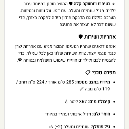
🔹
בטיחות ותחזוקה קלה
🛡️ המוצר תוכנן במיוחד עבור
ילדים מגיל שנתיים ומעלה, עם דגש על נוחות ובטיחות.
הערכה כוללת גם מדבקת תיקון חזקה למקרה הצורך, כדי
ששום דבר לא יעצור את החגיגה.
אחריות ושירות
🛡️
אנחנו דואגים שתהיו רגועים! המוצר מגיע עם אחריות יצרן
כנגד פגמי ייצור. צוות השירות שלנו כאן לכל שאלה, כדי
להבטיח לכם ולילדים חוויית שימוש מושלמת ובטוחה 💖.
מפרט טכני
📋
מידות במצב מנופח:
285 ס”מ אורך / 224 ס”מ רוחב /
119 ס”מ גובה 📏
קיבולת מים:
367 ליטר 💧
חומר גלם:
ויניל איכותי ועמיד במיוחד
גיל מומלץ:
שנתיים ומעלה (2+) 👶