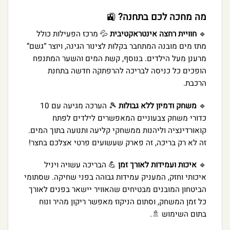
מה מחכה לכם בתחנה?
🚉
🔹
חוויית רחצה אינטראקטיבית
💦 מרכז הפעילות כולל
מתז מים מובנה המתחבר בקלות לצינור הגינה, ויוצר “גשם”
מרענן מעל הילדים. בנוסף, קשת המים והשער המתנפח
הופכים כל כניסה לבריכה להרפתקה חדשה בתחנת
הרכבת.
🔹
משחק ודמיון ללא גבולות
🎾 הערכה מגיעה עם 10
כדורי משחק צבעוניים המאפשרים לילדים לפתח
קואורדינציה וליהנות ממשחקי קליעה ותנועה בתוך המים.
זה לא רק בריכה, זה פארק שעשועים פרטי אצלכם בחצר!
🔹
איכות ועמידות לאורך זמן
💪 הבריכה עשויה ויניל
איכותי וחזק, המעניק עמידות גבוהה בפני שחיקה. שסתומי
הביטחון המובנים מבטיחים שהאוויר יישאר בפנים לאורך
כל זמן המשחק, וסתום הניקוז מאפשר ריקון מהיר ונוח
בתום השימוש 🚿.