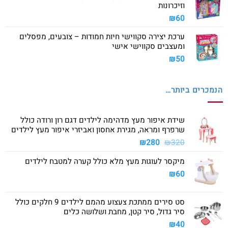
וזיכרונות
₪
60
ערכת יצירה סקווישי חיות חמודות – צובעים, מפסלים
ומעצבים סקווישי אישי
₪
50
הנמכרים ביותר…
שידת איפור מעץ מדהימה לילדים דגם רון ורודה כולל
שרפרף ומראה, מגירת אחסון ואביזרי איפור מעץ לילדים
המחיר
המחיר
₪
280
₪
320
המקורי
הנוכחי
מיקסר לעוגות מעץ מלא כולל קערה למטבח לילדים
היה:
הוא:
₪280.
₪320.
₪
60
סט סירים ממתכת צעצוע מהמם לילדים 9 חלקים כולל
סיר גדול, סיר קטן, מחבת ושלושה כלים
₪
40