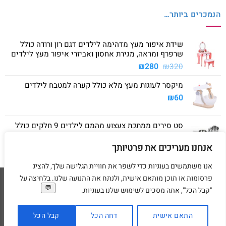
הנמכרים ביותר…
שידת איפור מעץ מדהימה לילדים דגם רון ורודה כולל
שרפרף ומראה, מגירת אחסון ואביזרי איפור מעץ לילדים
המחיר
המחיר
₪
280
₪
320
המקורי
הנוכחי
מיקסר לעוגות מעץ מלא כולל קערה למטבח לילדים
היה:
הוא:
₪280.
₪320.
₪
60
סט סירים ממתכת צעצוע מהמם לילדים 9 חלקים כולל
סיר גדול, סיר קטן, מחבת ושלושה כלים
אנחנו מעריכים את פרטיותך
₪
40
אנו משתמשים בעוגיות כדי לשפר את חוויית הגלישה שלך, להציג
פרסומות או תוכן מותאם אישית, ולנתח את התנועה שלנו. בלחיצה על
Visa
American
MasterCard
Visa
"קבל הכל", אתה מסכים לשימוש שלנו בעוגיות.
2
Express
דף הבית
מדיניות משלוחים
מדיניות החזרת מוצרים
תקנון
מדיניות פרטיות
הסדרי נגישות
בקשת מחיקת פרטים אישיים
התאם אישית
דחה הכל
קבל הכל
בניית ועיצוב אתרי מסחר Code&Concept Copyright 2026 ©