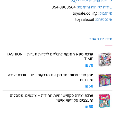
*שירות הודעות ארצי 24/7
שירות לקוחות והזמנות:
054-3980564
פייסבוק:
@toysale.co.il
אינסטגרם:
toysalecoil
חדשים באתר…
ערכת ספא מפנקת לרגליים לילדות ונערות – FASHION
TIME
₪
70
יומן סודי פרוותי חד קרן עם מדבקות ועט – ערכת יצירה
וזיכרונות
₪
60
ערכת יצירה סקווישי חיות חמודות – צובעים, מפסלים
ומעצבים סקווישי אישי
₪
50