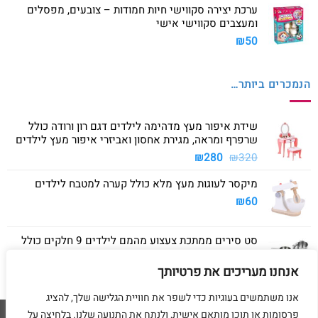
ערכת יצירה סקווישי חיות חמודות – צובעים, מפסלים
ומעצבים סקווישי אישי
₪
50
הנמכרים ביותר…
שידת איפור מעץ מדהימה לילדים דגם רון ורודה כולל
שרפרף ומראה, מגירת אחסון ואביזרי איפור מעץ לילדים
המחיר
המחיר
₪
280
₪
320
המקורי
הנוכחי
מיקסר לעוגות מעץ מלא כולל קערה למטבח לילדים
היה:
הוא:
₪280.
₪320.
₪
60
סט סירים ממתכת צעצוע מהמם לילדים 9 חלקים כולל
סיר גדול, סיר קטן, מחבת ושלושה כלים
אנחנו מעריכים את פרטיותך
₪
40
אנו משתמשים בעוגיות כדי לשפר את חוויית הגלישה שלך, להציג
פרסומות או תוכן מותאם אישית, ולנתח את התנועה שלנו. בלחיצה על