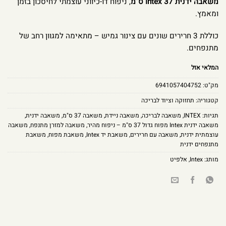
משאבה ידנית Intex 37 ס”מ
, ניפוח דו-כיווני עוצמתי לחיסכון בזמן
ומאמץ.
כוללת 3 חרירים שונים עם צינור גמיש – מתאימה למגוון רחב של
מתנפחים.
המלאי אזל
מק"ט:
6941057404752
קטגוריה:
תחזוקה וציוד לבריכה
תגיות:
INTEX
,
משאבה לבריכה
,
משאבה ניידת
,
משאבה 37 ס"מ
,
משאבה ידנית
,
משאבה ידנית Intex מפוח גדול 37 ס"מ – ניפוח מהיר
,
משאבה למזרן מתנפח
,
משאבה
עוצמתית ידנית
,
משאבה עם חרירים
,
משאבת יד Intex
,
משאבת מפוח
,
משאבת
מתנפחים ידנית
מותג:
Intex
,
אלפיט