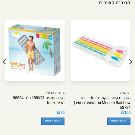
מוצרים קשורים
ים ובריכה
בריכות INTEX
מזרן ים קשת שקוף Intex – דגם
מזרן מתנפח 188X71 ס”מ 58894
Modern Rainbow עם משענת ראש |
מבית Intex
58724
₪
70
₪
100
הוספה לסל
הוספה לסל