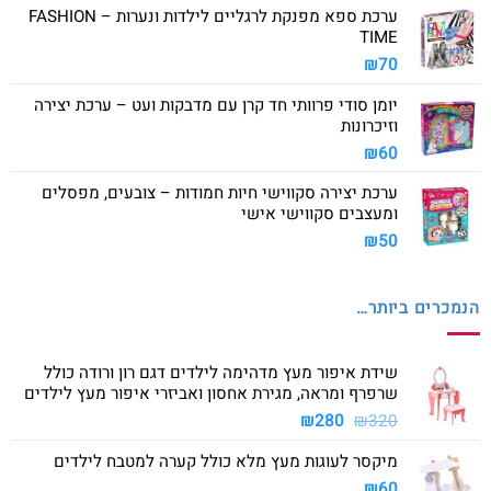
ערכת ספא מפנקת לרגליים לילדות ונערות – FASHION
TIME
₪
70
יומן סודי פרוותי חד קרן עם מדבקות ועט – ערכת יצירה
וזיכרונות
₪
60
ערכת יצירה סקווישי חיות חמודות – צובעים, מפסלים
ומעצבים סקווישי אישי
₪
50
הנמכרים ביותר…
שידת איפור מעץ מדהימה לילדים דגם רון ורודה כולל
שרפרף ומראה, מגירת אחסון ואביזרי איפור מעץ לילדים
המחיר
המחיר
₪
280
₪
320
המקורי
הנוכחי
מיקסר לעוגות מעץ מלא כולל קערה למטבח לילדים
היה:
הוא:
₪280.
₪320.
₪
60