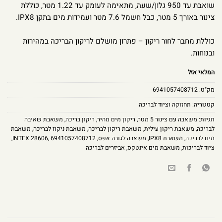
שואבת עד 950 גלון/שעה, מתאימה לעומק עד 1.22 מטר, כוללת
צינור באורך 5 מטר, כבל חשמל 7.6 מטר ועמידות מים בתקן IPX8.
כוללת מחבר לחור ריקון – פתרון מושלם לריקון הבריכה במהירות
ובנוחות.
המלאי אזל
מק"ט:
6941057408712
קטגוריה:
תחזוקה וציוד לבריכה
תגיות:
משאבה עם צינור 5 מטר
,
ריקון מים מהיר
,
ריקון בריכה
,
משאבת שאיבה
לבריכה
,
משאבת ריקון עילית
,
משאבת ריקון לבריכה
,
משאבת ניקוז לבריכה
,
משאבת
מים לבריכה
,
משאבת IPX8
,
משאבה לגובה אפס
,
6941057408712
,
INTEX 28606
,
ציוד לבריכות
,
משאבת מים אינטקס
,
אביזרים לבריכה