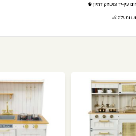
ום עין-יד ומשחק דמיון 🧠
ש ומעלה 👶