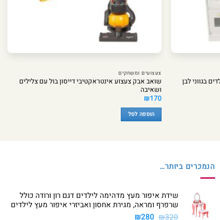
צעצועים ומשחקים
ם בגווני לבן
שואב אבק צעצוע אינטראקטיבי דייסון בול עם צלילים
ושאיבה
₪
170
הוספה לסל
הנמכרים ביותר…
שידת איפור מעץ מדהימה לילדים דגם רון ורודה כולל
שרפרף ומראה, מגירת אחסון ואביזרי איפור מעץ לילדים
המחיר
המחיר
₪
280
₪
320