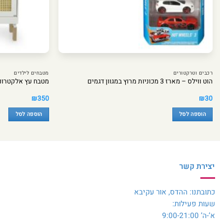
רכבים וטרקטורים
מטבחים לילדים
הוט ווילס – מארז 3 מכוניות מרוץ במגוון דגמים
מטבח עץ אלקטרוני 
₪
350
₪
30
הוספה לסל
הוספה לסל
יצירת קשר
כתובתנו: ההדס, אור עקיבא
שעות פעילות:
א’-ה’ 9:00-21:00