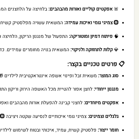
🚨
אפקטים קוליים ואורות מהבהבים:
בלחיצה על הלחצנים הממו
🛞
צמיגי גומי ואיכות עמידה:
המשאית עשויה מפלסטיק קשיח, איכ
🧠
פיתוח דמיון ומוטוריקה:
התפעול של מנגנון הריקון, הלחיצה 
💎
קלות לתחזוקה ולניקוי:
המשאית בנויה מחומרים עמידים. כדי 
📋 פרטים טכניים בקצר:
סוג המוצר:
משאית זבל ופינוי אשפה אינטראקטיבית לילדים 🎁
מנגנון ייחודי:
לחצן אפור להטיית מכל האשפה הירוק וריקון התכ
אפקטים מיוחדים:
לחצני קבינה להפעלת אורות מהבהבים ואפקט
גלגלים וצמיגים:
צמיגי גומי איכותיים לנסיעה שקטה ויציבה 🛞
חומר ייצור:
פלסטיק קשיח, עמיד, איכותי ובטוח לשימוש לילדים