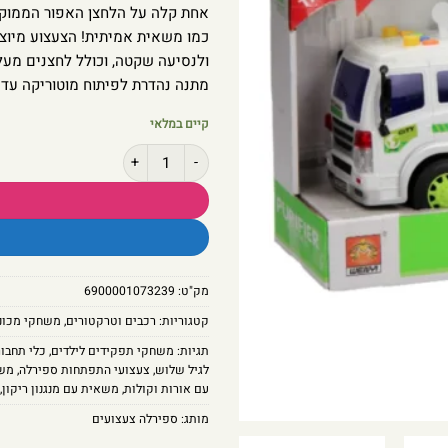
אחת קלה על הלחצן האפור הממוק
כמו משאית אמיתית! הצעצוע מיוצר
ולנסיעה שקטה, וכולל לחצנים מעל
מתנה נהדרת לפיתוח מוטוריקה עדינ
קיים במלאי
כמות של משאית אשפה בצבע ירוק עם א
מק"ט:
6900001073239
קטגוריות:
רכבים וטרקטורים
,
משחקי מכוני
תגיות:
משחקי תפקידים לילדים
,
כלי תחבו
לגיל שלוש
,
צעצועי התפתחות ספירלה
,
משא
עם אורות וקולות
,
משאית עם מנגנון ריקון
,
מותג:
ספירלה צעצועים