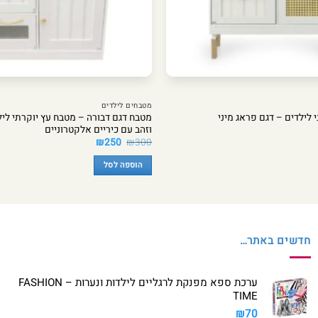
מטבחים לילדים
מטבח דגם דבורה – מטבח עץ יוקרתי לילדי
לילדים – דגם פראג מיני
וזהב עם כיריים אלקטרוניים
המחיר
המחיר
₪
250
₪
300
המקורי
הנוכחי
היה:
הוא:
הוספה לסל
₪250.
₪300.
חדשים באתר…
ערכת ספא מפנקת לרגליים לילדות ונערות – FASHION
TIME
₪
70