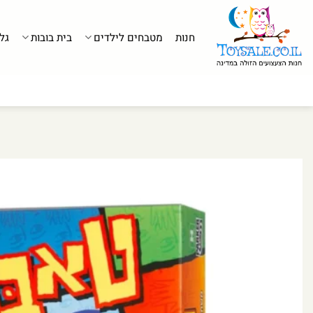
לג
תוכן
חנות
מטבחים לילדים
בית בובות
גל