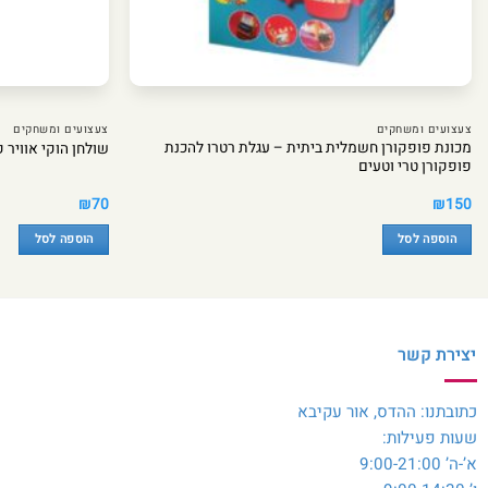
צעצועים ומשחקים
צעצועים ומשחקים
מכונת פופקורן חשמלית ביתית – עגלת רטרו להכנת
שולחן הוקי אוויר ק
פופקורן טרי וטעים
₪
70
₪
150
הוספה לסל
הוספה לסל
יצירת קשר
כתובתנו: ההדס, אור עקיבא
שעות פעילות:
א’-ה’ 9:00-21:00