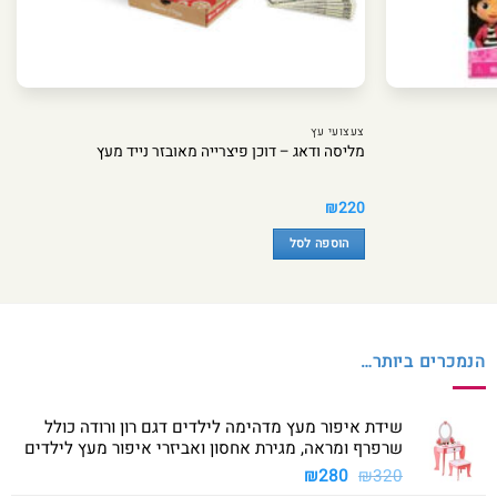
צעצועי עץ
מליסה ודאג – דוכן פיצרייה מאובזר נייד מעץ
₪
220
הוספה לסל
הנמכרים ביותר…
שידת איפור מעץ מדהימה לילדים דגם רון ורודה כולל
שרפרף ומראה, מגירת אחסון ואביזרי איפור מעץ לילדים
המחיר
המחיר
₪
280
₪
320