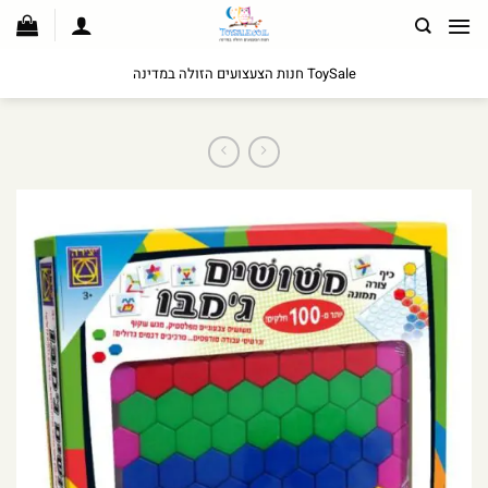
לג
תוכן
ToySale חנות הצעצועים הזולה במדינה