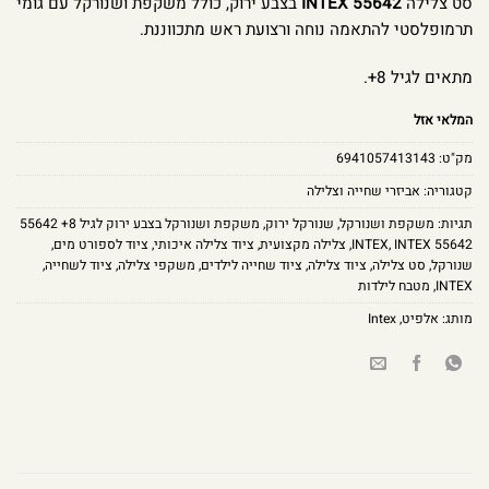
סט צלילה
INTEX 55642
בצבע ירוק, כולל משקפת ושנורקל עם גומי
תרמופלסטי להתאמה נוחה ורצועת ראש מתכווננת.
מתאים לגיל 8+.
המלאי אזל
מק"ט:
6941057413143
קטגוריה:
אביזרי שחייה וצלילה
תגיות:
משקפת ושנורקל
,
שנורקל ירוק
,
משקפת ושנורקל בצבע ירוק לגיל 8+ 55642
INTEX 55642
,
INTEX
,
צלילה מקצועית
,
ציוד צלילה איכותי
,
ציוד לספורט מים
,
שנורקל
,
סט צלילה
,
ציוד צלילה
,
ציוד שחייה לילדים
,
משקפי צלילה
,
ציוד לשחייה
,
INTEX
,
מטבח לילדות
מותג:
אלפיט
,
Intex