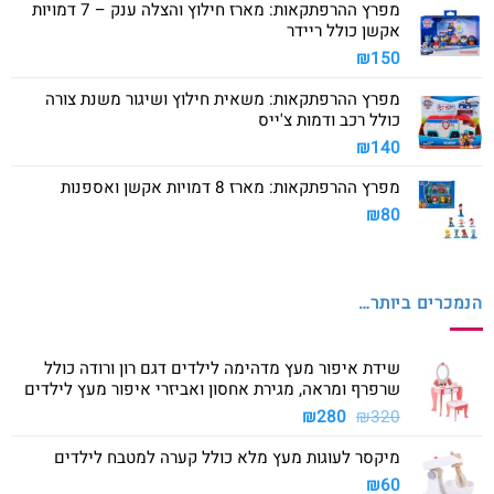
מפרץ ההרפתקאות: מארז חילוץ והצלה ענק – 7 דמויות
אקשן כולל ריידר
₪
150
מפרץ ההרפתקאות: משאית חילוץ ושיגור משנת צורה
כולל רכב ודמות צ'ייס
₪
140
מפרץ ההרפתקאות: מארז 8 דמויות אקשן ואספנות
₪
80
הנמכרים ביותר…
שידת איפור מעץ מדהימה לילדים דגם רון ורודה כולל
שרפרף ומראה, מגירת אחסון ואביזרי איפור מעץ לילדים
המחיר
המחיר
₪
280
₪
320
המקורי
הנוכחי
מיקסר לעוגות מעץ מלא כולל קערה למטבח לילדים
היה:
הוא:
₪280.
₪320.
₪
60