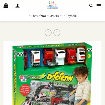
לג
תוכן
ToySale חנות הצעצועים הזולה במדינה