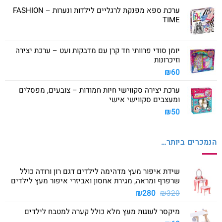
ערכת ספא מפנקת לרגליים לילדות ונערות – FASHION
TIME
יומן סודי פרוותי חד קרן עם מדבקות ועט – ערכת יצירה
וזיכרונות
₪
60
ערכת יצירה סקווישי חיות חמודות – צובעים, מפסלים
ומעצבים סקווישי אישי
₪
50
הנמכרים ביותר…
שידת איפור מעץ מדהימה לילדים דגם רון ורודה כולל
שרפרף ומראה, מגירת אחסון ואביזרי איפור מעץ לילדים
המחיר
המחיר
₪
280
₪
320
המקורי
הנוכחי
מיקסר לעוגות מעץ מלא כולל קערה למטבח לילדים
היה:
הוא: