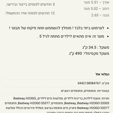
אורך – 5.51 מטר
3 חודשים לפגמים בייצור וביריעה.
רוחב – 5.02 מטר
12 חודשים למפוח אויר ההחשמלי.
גובה – 2.65
לשימוש ביתי בלבד ! מומלץ להשתמש תחת פיקוח של מבוגר !
מוצר זה אינו מתאים לילדים מתחת לגיל 5 .
משקל : 34.5 ק”ג
משקל מקסימלי: 490 ק”ג
המלאי אזל
מק"ט:
6942138984767
קטגוריות:
מתנפחים
,
מתנפחים רטובים
תגיות:
מטבח לילדות
,
בריכות לילדים
,
מגלשות מים לילדים
,
,
Bestway H2OGO
Bestway H2OGO 53303
,
Bestway
,
מתנפחים
,
Bestway H2OGO 53377
,
מתנפחים
Bestway H2OGO 53377 פארק מים מתנפח בעיצוב מסלול מירוצים הכולל מגלשת
טורבו כפולה תותחי מים קיר טיפוס בריכה ומנהרה