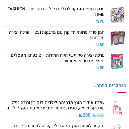
ערכת ספא מפנקת לרגליים לילדות ונערות – FASHION
TIME
₪
70
יומן סודי פרוותי חד קרן עם מדבקות ועט – ערכת יצירה
וזיכרונות
₪
60
ערכת יצירה סקווישי חיות חמודות – צובעים, מפסלים
ומעצבים סקווישי אישי
₪
50
הנמכרים ביותר…
שידת איפור מעץ מדהימה לילדים דגם רון ורודה כולל
שרפרף ומראה, מגירת אחסון ואביזרי איפור מעץ לילדים
המחיר
המחיר
₪
280
₪
320
המקורי
הנוכחי
מיקסר לעוגות מעץ מלא כולל קערה למטבח לילדים
היה:
הוא: