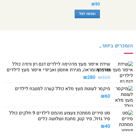
₪
90
הוספה לסל
הנמכרים ביותר…
שידת איפור מעץ מדהימה לילדים דגם רון ורודה כולל
שרפרף ומראה, מגירת אחסון ואביזרי איפור מעץ לילדים
המחיר
המחיר
₪
280
₪
320
המקורי
הנוכחי
מיקסר לעוגות מעץ מלא כולל קערה למטבח לילדים
היה:
הוא:
₪280.
₪320.
₪
60
סט סירים ממתכת צעצוע מהמם לילדים 9 חלקים כולל
סיר גדול, סיר קטן, מחבת ושלושה כלים
₪
40