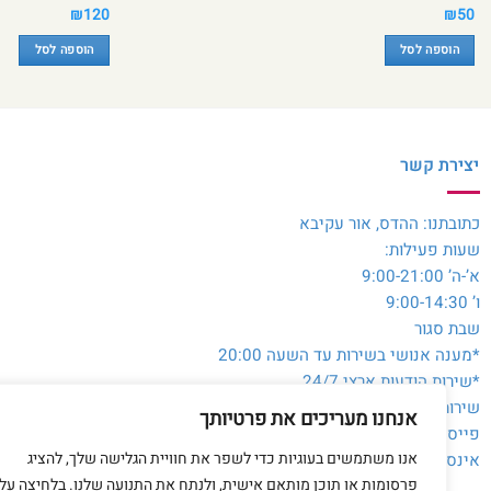
₪
120
₪
50
הוספה לסל
הוספה לסל
יצירת קשר
כתובתנו: ההדס, אור עקיבא
שעות פעילות:
א’-ה’ 9:00-21:00
ו’ 9:00-14:30
שבת סגור
*מענה אנושי בשירות עד השעה 20:00
*שירות הודעות ארצי 24/7
שירות לקוחות והזמנות:
054-3980564
אנחנו מעריכים את פרטיותך
פייסבוק:
@toysale.co.il
אנו משתמשים בעוגיות כדי לשפר את חוויית הגלישה שלך, להציג
אינסטגרם:
toysalecoil
פרסומות או תוכן מותאם אישית, ולנתח את התנועה שלנו. בלחיצה על