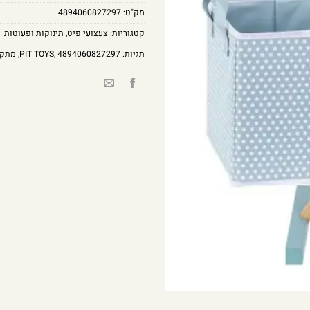
מק"ט:
4894060827297
קטגוריות:
צעצועי פיט
,
תינוקות ופעוטות
תגיות:
4894060827297
,
PIT TOYS
,
מתקן