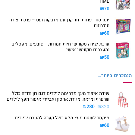
TIME
₪
70
יומן סודי פרוותי חד קרן עם מדבקות ועט – ערכת יצירה
וזיכרונות
₪
60
ערכת יצירה סקווישי חיות חמודות – צובעים, מפסלים
ומעצבים סקווישי אישי
₪
50
הנמכרים ביותר…
שידת איפור מעץ מדהימה לילדים דגם רון ורודה כולל
שרפרף ומראה, מגירת אחסון ואביזרי איפור מעץ לילדים
המחיר
המחיר
₪
280
₪
320
המקורי
הנוכחי
מיקסר לעוגות מעץ מלא כולל קערה למטבח לילדים
היה:
הוא:
₪280.
₪320.
₪
60