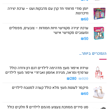
יומן סודי פרוותי חד קרן עם מדבקות ועט – ערכת יצירה
וזיכרונות
₪
60
ערכת יצירה סקווישי חיות חמודות – צובעים, מפסלים
ומעצבים סקווישי אישי
₪
50
הנמכרים ביותר…
שידת איפור מעץ מדהימה לילדים דגם רון ורודה כולל
שרפרף ומראה, מגירת אחסון ואביזרי איפור מעץ לילדים
המחיר
המחיר
₪
280
₪
320
המקורי
הנוכחי
מיקסר לעוגות מעץ מלא כולל קערה למטבח לילדים
היה:
הוא:
₪280.
₪320.
₪
60
סט סירים ממתכת צעצוע מהמם לילדים 9 חלקים כולל