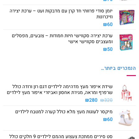
יומן סודי פרוותי חד קרן עם מדבקות ועט – ערכת יצירה
וזיכרונות
₪
60
ערכת יצירה סקווישי חיות חמודות – צובעים, מפסלים
ומעצבים סקווישי אישי
₪
50
הנמכרים ביותר…
שידת איפור מעץ מדהימה לילדים דגם רון ורודה כולל
שרפרף ומראה, מגירת אחסון ואביזרי איפור מעץ לילדים
המחיר
המחיר
₪
280
₪
320
המקורי
הנוכחי
מיקסר לעוגות מעץ מלא כולל קערה למטבח לילדים
היה:
הוא:
₪280.
₪320.
₪
60
סט סירים ממתכת צעצוע מהמם לילדים 9 חלקים כולל