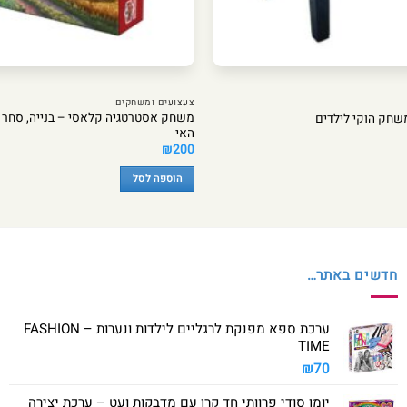
צעצועים ומשחקים
משחק אסטרטגיה קלאסי – בנייה, סחר 
משחק הוקי לילדים
האי
₪
200
הוספה לסל
חדשים באתר…
ערכת ספא מפנקת לרגליים לילדות ונערות – FASHION
TIME
₪
70
יומן סודי פרוותי חד קרן עם מדבקות ועט – ערכת יצירה