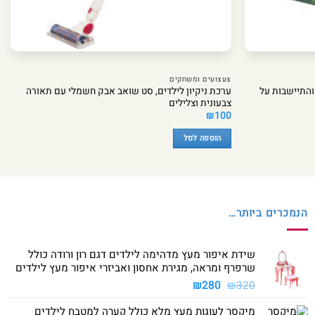
צעצועים ומשחקים
והתיישבות על
ערכת ניקיון לילדים, סט שואב אבק חשמלי עם תאורה
צבעונית וצלילים
₪
100
הוספה לסל
הנמכרים ביותר…
שידת איפור מעץ מדהימה לילדים דגם רון ורודה כולל
שרפרף ומראה, מגירת אחסון ואביזרי איפור מעץ לילדים
המחיר
המחיר
₪
280
₪
320
המקורי
הנוכחי
מיקסר לעוגות מעץ מלא כולל קערה למטבח לילדים
היה:
הוא: