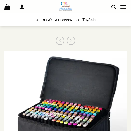
לג
תוכן
ToySale חנות הצעצועים הזולה במדינה