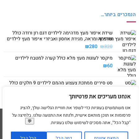
הנמכרים ביותר…
שידת איפור מעץ מדהימה לילדים דגם רון ורודה כולל
שרפרף ומראה, מגירת אחסון ואביזרי איפור מעץ לילדים
המחיר
המחיר
₪
280
₪
320
המקורי
הנוכחי
מיקסר לעוגות מעץ מלא כולל קערה למטבח לילדים
היה:
הוא:
₪280.
₪320.
₪
60
סט סירים ממתכת צעצוע מהמם לילדים 9 חלקים כולל
סיר גדול, סיר קטן, מחבת ושלושה כלים
אנחנו מעריכים את פרטיותך
₪
40
אנו משתמשים בעוגיות כדי לשפר את חוויית הגלישה שלך, להציג
פרסומות או תוכן מותאם אישית, ולנתח את התנועה שלנו. בלחיצה על
Visa
American
MasterCard
Visa
"קבל הכל", אתה מסכים לשימוש שלנו בעוגיות.
2
Express
דף הבית
מדיניות משלוחים
מדיניות החזרת מוצרים
תקנון
מדיניות פרטיות
הסדרי נגישות
בקשת מחיקת פרטים אישיים
התאם אישית
דחה הכל
קבל הכל