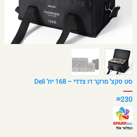
סט סקצ’ מרקר דו צדדי – 168 יח’ Deli
230
₪
המלאי אזל