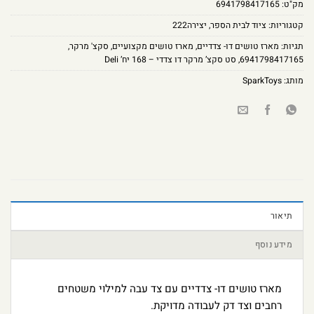
מק"ט:
6941798417165
קטגוריות:
ציוד לבית הספר
,
יצירה222
תגיות:
מארז טושים דו- צדדיים
,
מארז טושים מקצועיים
,
סקצ' מרקר
,
6941798417165
,
סט סקצ’ מרקר דו צדדי – 168 יח’ Deli
מותג:
SparkToys
תיאור
מידע נוסף
מארז טושים דו- צדדיים עם צד עבה למילוי משטחים
רחבים וצד דק לעבודה מדויקת.