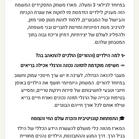
במיוחד לגילאי 3 ומעלה. מארז משחק התפקידים המשמח
הזה מעניק לילדים הזדמנות פז לחקות את שגרת הקניות
והבישול של המבוגרים, ללמוד לזהות מגוון סוגי מזון,
להרכיב מנות דמיוניות ומזינות לחברים ובני משפחה,
ולהפליג לעולם של יצירתיות, דמיון וריכוז גבוה בתוך
המטבחון שלהם.
✨ למה הילדים (וההורים) הולכים להתאהב בה?
🥕
חשיפה מוקדמת לתזונה נכונה והרגלי אכילה בריאים
מעבר להנאה הגדולה, לערכה זו יש ערך חינוכי עמוק וחשוב
במיוחד להורים. המשחק היומיומי חושף את הילדים באופן
חיובי וטבעי לחשיבותם של פירות וירקות טריים, ומסייע
בטיפוח ובנייה של הרגלי תזונה נכונים ואורח חיים בריא
שילוו אותם לכל אורך חייהם הבוגרים.
🎓
התפתחות קוגניטיבית והכרת עולם החי והצומח
המארז מהווה כלי מושלם להעשרת הידע הכללי של הילד
בגיל הרך. דרך המגע וההתבוננות, הילדים נהנים מחוויית