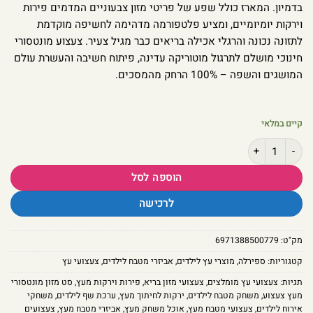
בדמיון. המארז כולל שפע של פריטי מזון צבעוניים המדמים פירות
וירקות יומיומיים, ומציע פלטפורמה מדהימה לחשיפה מוקדמת
לתזונה נכונה והרגלי אכילה בריאים כבר מגיל צעיר. צעצוע מונטסורי
חינוכי מושלם לתרגול מוטוריקה עדינה, פיתוח חשיבה והעשרת עולם
המושגים והשפה – 100% הרחק מהמסכים.
קיים במלאי
כמות של סט פירות וירקות מעץ – מצרכי מזון צבעוניים למשחקי דמיון ומטבח
הוספה לסל
לרכישה
מק"ט:
6971388500779
קטגוריות:
ספירלה
,
מוצרי עץ לילדים
,
אביזרי מטבח לילדים
,
צעצועי עץ
תגיות:
צעצועי עץ מומלצים
,
צעצועי מזון בריא
,
פירות וירקות מעץ
,
סט מזון מונטסורי
מעץ צעצוע
,
משחק מטבח לילדים
,
ירקות לחיתוך מעץ
,
ערכת שף לילדים
,
משחקי
אירוח לילדים
,
צעצועי מטבח מעץ
,
אוכל משחק מעץ
,
אביזרי מטבח מעץ
,
צעצועים