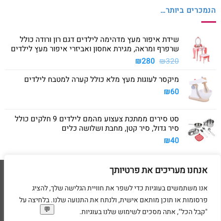
הנמכרים ביותר…
שידת איפור מעץ מדהימה לילדים דגם רון ורודה כולל
שרפרף ומראה, מגירת אחסון ואביזרי איפור מעץ לילדים
המחיר
המחיר
₪
280
₪
320
המקורי
הנוכחי
מיקסר לעוגות מעץ מלא כולל קערה למטבח לילדים
היה:
הוא:
₪280.
₪320.
₪
60
סט סירים ממתכת צעצוע מהמם לילדים 9 חלקים כולל
סיר גדול, סיר קטן, מחבת ושלושה כלים
₪
40
אנחנו מעריכים את פרטיותך
Visa
American
MasterCard
Visa
2
Express
אנו משתמשים בעוגיות כדי לשפר את חוויית הגלישה שלך, להציג
דף הבית
מדיניות משלוחים
מדיניות החזרת מוצרים
תקנון
מדיניות פרטיות
פרסומות או תוכן מותאם אישית, ולנתח את התנועה שלנו. בלחיצה על
הסדרי נגישות
בקשת מחיקת פרטים אישיים
"קבל הכל", אתה מסכים לשימוש שלנו בעוגיות.
בניית ועיצוב אתרי מסחר Code&Concept Copyright 2026 ©