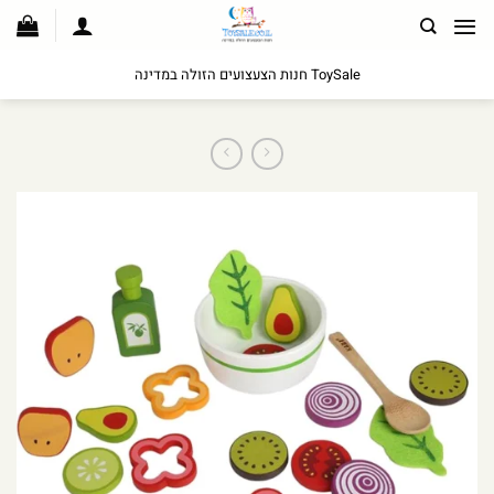
לג
תוכן
ToySale חנות הצעצועים הזולה במדינה