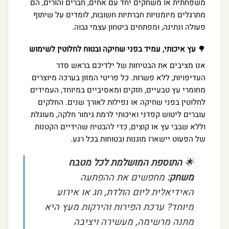
משפחתית או משחקים יחד עם אחים, חברים והורים, הם
מתרגלים מיומנויות חברתיות חשובות, לומדים על שיתוף
פעולה ונתינה, ומפתחים ביטחון עצמי גבוה.
🌳
עץ איכותי, עמיד בפני שחיקה ובטוח לחלוטין לשימוש
אנו מציבים את הבטיחות של ילדיכם בראש סדר
העדיפויות, ללא פשרות. כל פריטי המזון בערכה מיוצרים
מחומרי עץ טבעיים, חזקים ומאסיביים במיוחד, העמידים
לחלוטין בפני שחיקה או נפילות לאורך שנים. החלקים
עוברים ליטוש קפדני ואיכותי לרמת גימור חלקה, מעוגלת
וללא שבבי עץ או קוצים, כדי להבטיח שהידיים הקטנות
של הפעוט יישארו מוגנות ובטוחות בכל רגע.
🌟
התוספת המושלמת לכל מטבח
משחק:
מחפשים את ההפתעה
האידיאלית ליום הולדת, חג או אירוע
מיוחד? ערכת הפירות והירקות מעץ היא
מתנה מרשימה, מעשירה ויציבה