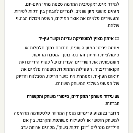
למידה אינטראקטיבית המדמה סצנות מחיי היום-יום,
מזהים מושגי מזון שונים, לומדים להבחין בין ירקות לפירות,
ומעשירים פלאים את אוצר המילים, השפה ויכולת הביטוי
שלהם.
🤲
אימון מצוין למוטוריקה עדינה וקשר עין-יד
אחיזת פריטי המזון השונים, סידורם בתוך סלסלות או
סימולציית החיתוך וההכנה בתוך המטבח מחזקות
משמעותית את השרירים העדינים של כפות הידיים ואת
הקואורדינציה. הפעילות הממוקדת משפרת פלאים את
תיאום העין-יד, ומפתחת את כושר הריכוז, הסבלנות והדיוק
של הפעוט בשלבי המשחק השונים.
👥
עידוד משחקי תפקידים, סיפורי משחק ותקשורת
חברתית
מדובר בצעצוע פרימיום מזמין המהווה פלטפורמה מדהימה
למשחק חופשי או לפעילות משותפת ומקרבת. בין אם
הילדים מנהלים “דוכן ירקות בשוק”, מכינים ארוחת ערב