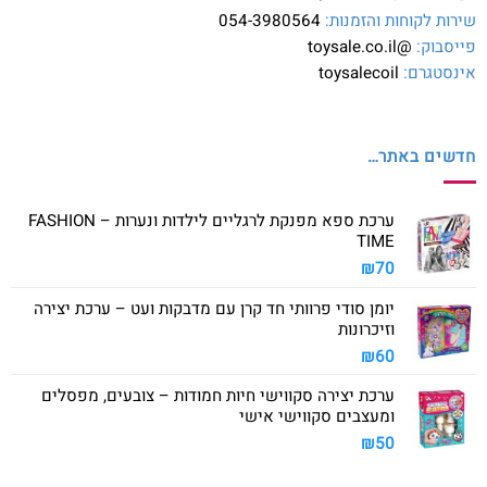
שירות לקוחות והזמנות:
054-3980564
פייסבוק:
@toysale.co.il
אינסטגרם:
toysalecoil
חדשים באתר…
ערכת ספא מפנקת לרגליים לילדות ונערות – FASHION
TIME
₪
70
יומן סודי פרוותי חד קרן עם מדבקות ועט – ערכת יצירה
וזיכרונות
₪
60
ערכת יצירה סקווישי חיות חמודות – צובעים, מפסלים
ומעצבים סקווישי אישי
₪
50