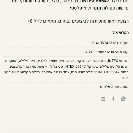
סט צלילה
INTEX 55647
בצבע צהוב, כולל משקפת ושנורקל עם
עדשות כפולות וגומי תרמופלסטי.
רצועת ראש מתכווננת לביצועים גבוהים, מתאים לגיל 8+.
המלאי אזל
מק"ט:
6941057413181
קטגוריה:
אביזרי שחייה וצלילה
תגיות:
INTEX
,
ציוד לשחייה
,
משקפי צלילה
,
ציוד שחייה לילדים
,
ציוד צלילה
,
משקפת
ושנורקל
,
סט צלילה
,
שנורקל
,
INTEX 55647
,
סט צלילה – משקפת ושנורקל בצבע
כתום 55647 INTEX
,
ציוד לספורט מים
,
ציוד צלילה איכותי
,
צלילה מקצועית
,
שנורקל
צהוב
מותג:
Intex
,
אלפיט