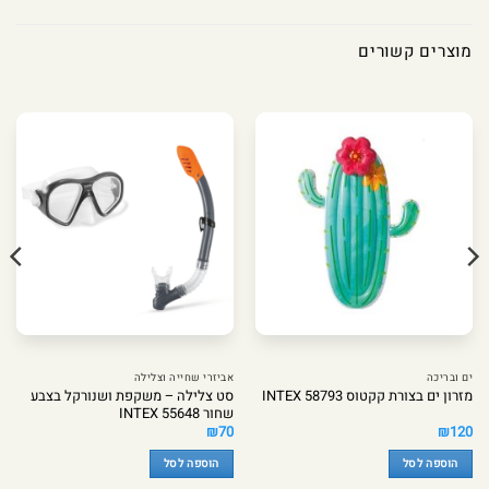
מוצרים קשורים
ים ובריכה
אביזרי שחייה וצלילה
סט צלילה – משקפת ושנורקל בצבע
מזרון ים בצורת קקטוס INTEX 58793
שחור 55648 INTEX
₪
70
₪
120
הוספה לסל
הוספה לסל