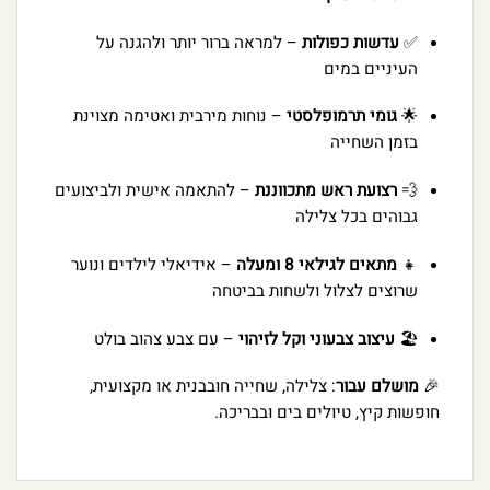
✅
עדשות כפולות
– למראה ברור יותר ולהגנה על
העיניים במים
🌟
גומי תרמופלסטי
– נוחות מירבית ואטימה מצוינת
בזמן השחייה
💨
רצועת ראש מתכווננת
– להתאמה אישית ולביצועים
גבוהים בכל צלילה
👧
מתאים לגילאי 8 ומעלה
– אידיאלי לילדים ונוער
שרוצים לצלול ולשחות בביטחה
🏖️
עיצוב צבעוני וקל לזיהוי
– עם צבע צהוב בולט
🎉
מושלם עבור
: צלילה, שחייה חובבנית או מקצועית,
חופשות קיץ, טיולים בים ובבריכה.