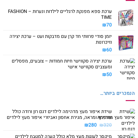
ערכת ספא מפנקת לרגליים לילדות ונערות – FASHION
TIME
₪
70
יומן סודי פרוותי חד קרן עם מדבקות ועט – ערכת יצירה
וזיכרונות
₪
60
ערכת יצירה סקווישי חיות חמודות – צובעים, מפסלים
ומעצבים סקווישי אישי
₪
50
הנמכרים ביותר…
שידת איפור מעץ מדהימה לילדים דגם רון ורודה כולל
שרפרף ומראה, מגירת אחסון ואביזרי איפור מעץ לילדים
המחיר
המחיר
₪
280
₪
320
המקורי
הנוכחי
מיקסר לעוגות מעץ מלא כולל קערה למטבח לילדים
היה:
הוא: