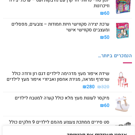
יומן סודי פרוותי חד קרן עם מדבקות ועט – ערכת יצירה
וזיכרונות
₪
60
ערכת יצירה סקווישי חיות חמודות – צובעים, מפסלים
ומעצבים סקווישי אישי
₪
50
הנמכרים ביותר…
שידת איפור מעץ מדהימה לילדים דגם רון ורודה כולל
שרפרף ומראה, מגירת אחסון ואביזרי איפור מעץ לילדים
המחיר
המחיר
₪
280
₪
320
המקורי
הנוכחי
מיקסר לעוגות מעץ מלא כולל קערה למטבח לילדים
היה:
הוא:
₪280.
₪320.
₪
60
סט סירים ממתכת צעצוע מהמם לילדים 9 חלקים כולל
סיר גדול, סיר קטן, מחבת ושלושה כלים