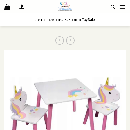
לג
תוכן
ToySale חנות הצעצועים הזולה במדינה