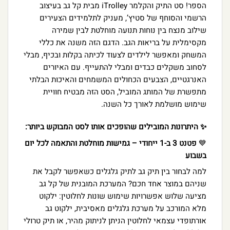
הספר! סט התיק והקלמר iTrolley מבית קל גב בעיצוב
הרשמי והסוחף של סטיץ’, מעניק לתלמידים הצעירים
שילוב מנצח בין נוחות תנועה מוחלטת לבין שמירה
מקסימלית על בריאות הגב. הדגם הזה משנה את כללי
המשחק ומאפשר לילדים לצעוד לכיתה בקלות ובכיף, מבלי
לסחוב משקלים כבדים ומבלי להתעייף. עם האיורים
האנרגטיים, הצבעים הכחולים המשמחים והאיכות הבלתי
מתפשרת של המותג המוביל, הסט הזה מבטיח חוויית
שימוש מושלמת לאורך כל השנה.
✨ היתרונות המובילים שהופכים אותו לסט המבוקש ביותר:
💙
פטנט 3 ב-1 ייחודי – גמישות מוחלטת והתאמה לכל יום
בשבוע
למה לבחור בין תיק גב לתיק גלגלים כשאפשר לקבל את
שניהם במוצר אחד חכם? המערכת המובנית של קל גב
מציעה שלוש אפשרויות שימוש שונות לחלוטין: ילקוט
מלא המורכב על מערכת גלגלים מאסיבית, ילקוט גב
אורתופדי עצמאי לחלוטין הניתן לניתוק מהיר, או תיק טרולי