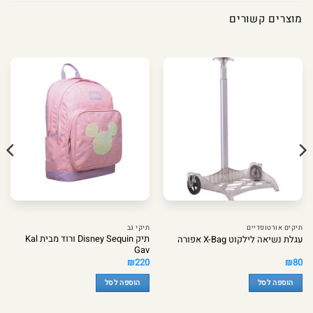
מוצרים קשורים
תיקים אורטופדיים
תיקי גב
תיק Disney Sequin ורוד מבית Kal
עגלת נשיאה לילקוט X-Bag אפורה
Gav
₪
220
₪
80
הוספה לסל
הוספה לסל