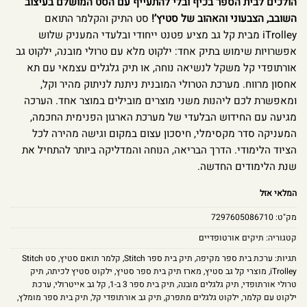
הולכים לבית הספר בכיף ובלי להתעייף עם הסט המושלם בעיצוב
השובב, הצבעוני והאהוב של סטיץ’!
סט התיק והקלמר התואם
iTrolley מבית קל גב מציע פטנט ייחודי ובלעדי המעניק שלוש
אפשרויות שימוש בתיק אחד: ילקוט מלא עם טרולי מובנה, ילקוט גב
אורתופדי קל משקל לנשיאה נוחה, או תיק גלגלים עצמאי עם תא
אחסון מרווח. מערכת הטרולי המובנית ניתנת לניתוק מהיר וקל,
ומאפשרת לכם ליהנות משני מוצרים מובילים במוצר אחד. הערכה
מגיעה עם החידוש הבלעדי של מערכת הארגון הפנימית החכמה,
המעניקה סדר מקסימלי, חיסכון עצום במקום וגישה מהירה לכל
הציוד הלימודי. הדרך הבריאה, הנוחה והמדליקה ביותר להתחיל את
שנת הלימודים החדשה.
המלאי אזל
מק"ט:
7297605086710
קטגוריה:
תיקים אורטופדיים
תגיות:
ערכת בית ספר מקיפה
,
תיק בית ספר Stitch
,
קלמר תואם סטיץ
,
סט Stitch
iTrolley
,
מוצרי קל גב סטיץ
,
מארז תיק בית ספר סטיץ
,
ילקוט סטיץ לכיתה
,
תיק
טרולי אורתופדי
,
תיק גלגלים מובנה
,
תיק בית ספר 3 ב-1
,
קל גב אייטרולי
,
ערכת
ילקוט עם קלמר
,
ילקוט גלגלים מתפרק
,
תיק גב אורתופדי קל
,
תיק בית ספר מומלץ
,