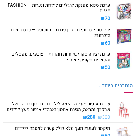
ערכת ספא מפנקת לרגליים לילדות ונערות – FASHION
TIME
₪
70
יומן סודי פרוותי חד קרן עם מדבקות ועט – ערכת יצירה
וזיכרונות
₪
60
ערכת יצירה סקווישי חיות חמודות – צובעים, מפסלים
ומעצבים סקווישי אישי
₪
50
הנמכרים ביותר…
שידת איפור מעץ מדהימה לילדים דגם רון ורודה כולל
שרפרף ומראה, מגירת אחסון ואביזרי איפור מעץ לילדים
המחיר
המחיר
₪
280
₪
320
המקורי
הנוכחי
מיקסר לעוגות מעץ מלא כולל קערה למטבח לילדים
היה:
הוא:
₪280.
₪320.
₪
60