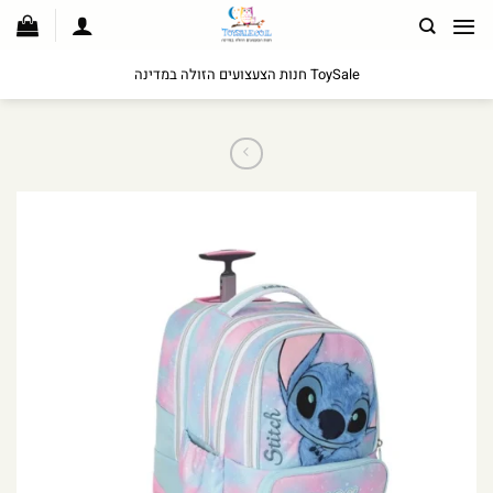
לג
תוכן
ToySale חנות הצעצועים הזולה במדינה