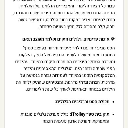
עבור כל הציוד הלימודי והאביזרים הנלווים של התלמיד.
הסידור החכם שומר על המחברות והספרים ישרים ומוגנים,
תורם לחיסכון אדיר במקום בתוך הילקוט, ומאפשר גישה
נוחה, קלה ומהירה לכל חפץ בשניות ספורות.
🛠️
איכות פרימיום, גלגלים חזקים וקלמר מעוצב תואם
הסט מגיע יחד עם קלמר איכותי ומרווח בעיצוב סטיץ’
התואם באופן מושלם לשפה הגרפית של התיק. הילקוט
ומערכת הטרולי מיוצרים מחומרים חזקים במיוחד, עמידים
בפני שחיקה ודוחי מים. הגלגלים המאסיביים והידית
הטלסקופית תוכננו במיוחד לעמידות גבוהה בנסיעה על
מדרכות, חצרות וגרמי מדרגות, ומבטיחים שהתיק ילווה את
הילדים בבטחה ובאמינות לאורך כל שנת הלימודים.
תכולת הסט והרכיבים הכלולים:
תיק בית ספר iTrolley:
כולל מערכת גלגלים מובנית
ומתפרקת ומערכת ארגון פנימית חכמה.