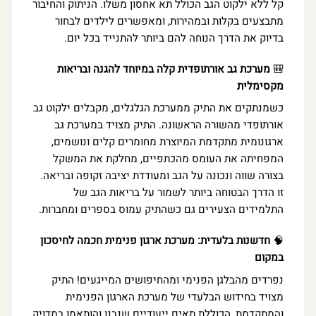
קל ללא ילקוט הגב הכולל תא אחסון משלו. הניתוק והחיבור
מתבצעים בקלות ובמהירות, ומאפשרים לילדים לבחור
בדיוק את הדרך הנוחה להם ביותר להתנייד בכל יום.
🎒
מערכת גב אורתופדית קלה במיוחד להגנה ובריאות
מקסימלית
כשמנתקים את התיק ממערכת הגלגלים, מקבלים ילקוט גב
אורתופדי מהשורה הראשונה. התיק מצויד במערכת גב
ארגונומית מתקדמת המיוצרת מחומרים קלים ונושמים,
המפחיתה את העומס מהכתפיים, מחלקת את המשקל
בצורה שווה ונכונה על הגב ומעודדת יציבה זקופה ובריאה.
זו הדרך הבטוחה ביותר לשמור על בריאות הגב של
התלמידים הצעירים גם כשהתיק עמוס בספרים ומחברות.
🧠
חדשנות בלעדית: מערכת ארגון פנימית חכמה לחיסכון
במקום
נפרדים מהבלגן הפנימי ומהחיפושים המייגעים! התיק
מצויד בחידוש הבלעדי של מערכת הארגון הפנימית
והמתקדמת, הכוללת תאים ייעודיים שנבנו והותאמו במדויק