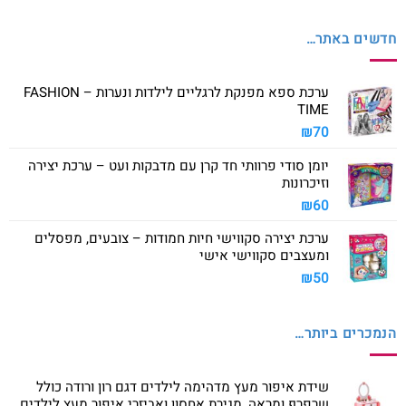
חדשים באתר…
ערכת ספא מפנקת לרגליים לילדות ונערות – FASHION
TIME
₪
70
יומן סודי פרוותי חד קרן עם מדבקות ועט – ערכת יצירה
וזיכרונות
₪
60
ערכת יצירה סקווישי חיות חמודות – צובעים, מפסלים
ומעצבים סקווישי אישי
₪
50
הנמכרים ביותר…
שידת איפור מעץ מדהימה לילדים דגם רון ורודה כולל
שרפרף ומראה, מגירת אחסון ואביזרי איפור מעץ לילדים