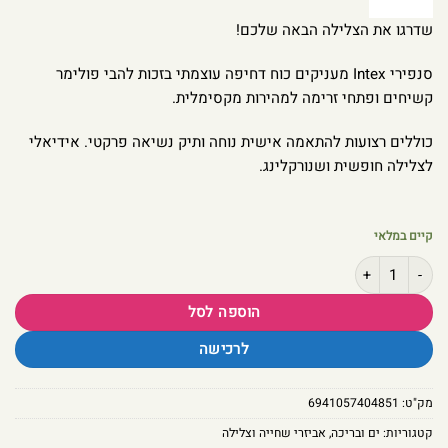
שדרגו את הצלילה הבאה שלכם!
סנפירי Intex מעניקים כוח דחיפה עוצמתי בזכות להבי פולימר
קשיחים ופתחי זרימה למהירות מקסימלית.
כוללים רצועות להתאמה אישית נוחה ותיק נשיאה פרקטי. אידיאלי
לצלילה חופשית ושנורקלינג.
קיים במלאי
כמות של סנפירי צלילה אינטקס Super Sport – דגם מקצועי עם רצועות מתכווננות ותיק נשיאה | 55937
הוספה לסל
לרכישה
מק"ט:
6941057404851
קטגוריות:
ים ובריכה
,
אביזרי שחייה וצלילה