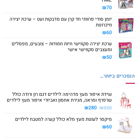
TIME
₪
70
יומן סודי פרוותי חד קרן עם מדבקות ועט – ערכת יצירה
וזיכרונות
₪
60
ערכת יצירה סקווישי חיות חמודות – צובעים, מפסלים
ומעצבים סקווישי אישי
₪
50
הנמכרים ביותר…
שידת איפור מעץ מדהימה לילדים דגם רון ורודה כולל
שרפרף ומראה, מגירת אחסון ואביזרי איפור מעץ לילדים
המחיר
המחיר
₪
280
₪
320
המקורי
הנוכחי
מיקסר לעוגות מעץ מלא כולל קערה למטבח לילדים
היה:
הוא:
₪280.
₪320.
₪
60