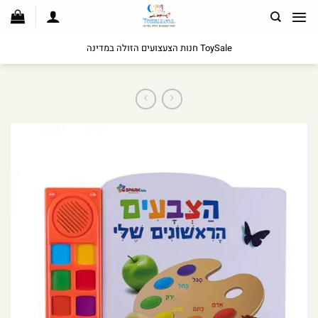
לג
תוכן
ToySale חנות הצעצועים הזולה במדינה