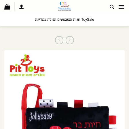
לג
תוכן
ToySale חנות הצעצועים הזולה במדינה