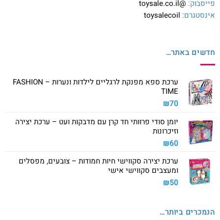
פייסבוק:
@toysale.co.il
אינסטגרם:
toysalecoil
חדשים באתר…
ערכת ספא מפנקת לרגליים לילדות ונערות – FASHION
TIME
₪
70
יומן סודי פרוותי חד קרן עם מדבקות ועט – ערכת יצירה
וזיכרונות
₪
60
ערכת יצירה סקווישי חיות חמודות – צובעים, מפסלים
ומעצבים סקווישי אישי
₪
50
הנמכרים ביותר…