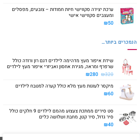
ערכת יצירה סקווישי חיות חמודות – צובעים, מפסלים
ומעצבים סקווישי אישי
₪
50
הנמכרים ביותר…
שידת איפור מעץ מדהימה לילדים דגם רון ורודה כולל
שרפרף ומראה, מגירת אחסון ואביזרי איפור מעץ לילדים
המחיר
המחיר
₪
280
₪
320
המקורי
הנוכחי
מיקסר לעוגות מעץ מלא כולל קערה למטבח לילדים
היה:
הוא:
₪280.
₪320.
₪
60
סט סירים ממתכת צעצוע מהמם לילדים 9 חלקים כולל
סיר גדול, סיר קטן, מחבת ושלושה כלים
₪
40