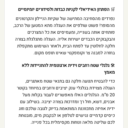
🛒
הפתרון האידיאלי לקניות כבדות ולסידורים יומיומיים
נפרדים מהסחיבה המתישה של שקיות הניילון והקרטונים
מהסופר! פשוט שולפים את העגלה מתא המטען של הרכב,
פותחים אותה בשנייה, ומעמיסים את כל המצרכים
והבקבוקים הכבדים ישירות אליה. העגלה מתגלגלת בצורה
חלקה לחלוטין עד לפתח הבית, ולאחר השימוש מתקפלת
בחזרה למבנה צר וקומפקטי שאינו תופס מקום.
🛠️
גלגלי שטח רחבים וידית ארגונומית להתניידות ללא
מאמץ
כדי להבטיח תנועה חלקה גם בתנאי שטח מאתגרים,
העגלה מצוידת בגלגלי ענק יציבים ורחבים במיוחד בקוטר
20 ס”מ. הגלגלים האלו מאפשרים לעבור בקלות מעל
אבנים, דשא, חול רך ומדרכות בצורה יציבה. בשילוב עם
ידית אחיזה מתכווננת המותאמת בדיוק לגובה שלכם וזוג
כיסים קדמיים נגישים לטלפון או לבקבוק מים, מובטחת
לכם שליטה מלאה ונוחות מקסימלית בכל פנייה.