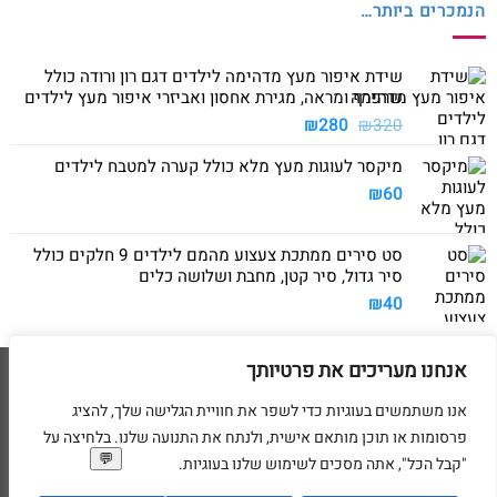
הנמכרים ביותר…
שידת איפור מעץ מדהימה לילדים דגם רון ורודה כולל
שרפרף ומראה, מגירת אחסון ואביזרי איפור מעץ לילדים
המחיר
המחיר
₪
280
₪
320
המקורי
הנוכחי
מיקסר לעוגות מעץ מלא כולל קערה למטבח לילדים
היה:
הוא:
₪280.
₪320.
₪
60
סט סירים ממתכת צעצוע מהמם לילדים 9 חלקים כולל
סיר גדול, סיר קטן, מחבת ושלושה כלים
₪
40
אנחנו מעריכים את פרטיותך
Visa
American
MasterCard
Visa
2
Express
אנו משתמשים בעוגיות כדי לשפר את חוויית הגלישה שלך, להציג
דף הבית
מדיניות משלוחים
מדיניות החזרת מוצרים
תקנון
מדיניות פרטיות
פרסומות או תוכן מותאם אישית, ולנתח את התנועה שלנו. בלחיצה על
הסדרי נגישות
בקשת מחיקת פרטים אישיים
"קבל הכל", אתה מסכים לשימוש שלנו בעוגיות.
בניית ועיצוב אתרי מסחר Code&Concept Copyright 2026 ©