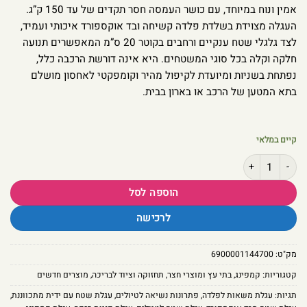
אמין ונוח במיוחד, עם כושר העמסה חסר תקדים של עד 150 ק”ג.
העגלה מצוידת בשלדת פלדה קשיחה ובד אוקספורד איכותי ועמיד,
לצד גלגלי שטח ענקיים ורחבים בקוטר 20 ס”מ המאפשרים תנועה
חלקה וקלה בכל סוגי המשטחים. היא אינה דורשת הרכבה כלל,
נפתחת בשניות ומיועדת לקיפול מהיר וקומפקטי לאחסון מושלם
בתא המטען של הרכב או בארון בבית.
קיים במלאי
כמות של עגלת שטח מתקפלת רב-תכליתית - עגלת משא חזקה מבד אוקספורד עמי
הוספה לסל
לרכישה
מק"ט:
6900001144700
קטגוריות:
קמפינג
,
בתי עץ ומוצרי חצר
,
תחזוקה וציוד לבריכה
,
מוצרים חדשים
תגיות:
עגלת משאות לפלדה
,
פתרונות נשיאה לטיולים
,
עגלת שטח עם ידית מתכווננת
,