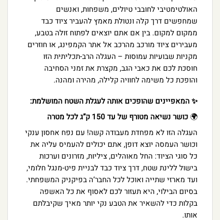
האולטימטיבי לחובבי טיולים, משפחות, ואנשים
שמחפשים דרך קלה ונטולת מאמץ להעביר ציוד כבד
ממקום למקום. בין אם אתם יוצאים לפתוח זולה בטבע,
מעבירים ציוד מורכב מהרכב אל אתר הקמפינג, או חוזרים
מקניות שבועיות עמוסות – העגלה הרב-תכליתית הזו
חוסכת לכם את כאבי הגב, מקצרת את זמני הסחיבה
והופכת כל משימה לחוויה קלילה, מהירה ומהנה.
✨ המאפיינים שהופכים אותה לעגלת השטח המושלמת:
🌍
כושר נשיאה מטורף של עד 150 ק”ג לכל מטרה
העגלה הזו לא מפחדת מעבודה קשה! עם נפח אחסון ענקי
וכושר העמסה יוצא דופן, אתם יכולים להעמיס עליה את
כל סוגי הציוד: החל מאוהלים, ציליות, מזרונים וערכות
בישול ללינת שטח, דרך ציוד כבד לבניית פיט-מנגל חלומי,
ועד מארזי שתייה ואוכל לכל החבר’ה בפיקניק המשפחתי.
בסיום הבילוי, היא תעזור לכם לאסוף את כל האשפה
בקלות כדי להשאיר את הטבע נקי יותר מאיך שקיבלתם
אותו.