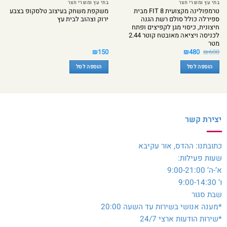
בתי עץ ומוצרי חצר
בתי עץ ומוצרי חצר
טרמפולינה מקצועית 8 FIT מבית
משקפת משחק בעיצוב טלסקופ בצבע
ספירלה כולל סולם רשת הגנה
ירוק וצהוב לבית עץ
חיצונית, כיסוי מגן לקפיצים ופתח
לכניסה ויציאה מאובטח קוטר 2.44
מטר
המחיר
המחיר
₪
150
₪
480
₪
600
המקורי
הנוכחי
היה:
הוא:
הוספה לסל
הוספה לסל
₪480.
₪600.
יצירת קשר
כתובתנו: ההדס, אור עקיבא
שעות פעילות:
א’-ה’ 9:00-21:00
ו’ 9:00-14:30
שבת סגור
*מענה אנושי בשירות עד השעה 20:00
*שירות הודעות ארצי 24/7