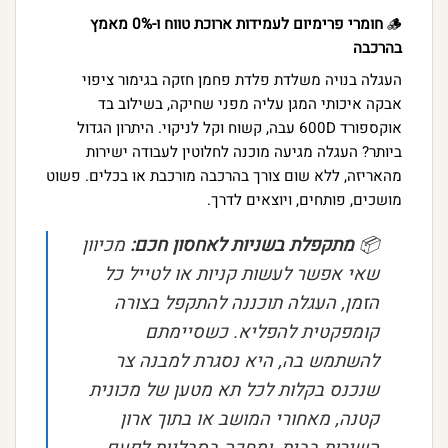
🪵
חומרי פרימיום לעמידות ארוכת טווח ו-0% מאמץ
בהרכבה
העגלה בנויה משלדת פלדת פחמן חזקה בגימור ציפוי
אבקה איכותי המגן עליה מפני שחיקה, בשילוב בד
אוקספורד 600D עבה, קשוח וקל לניקוי. היתרון הגדול
ביותר? העגלה מגיעה מוכנה לחלוטין לעבודה ישירות
מהאריזה, ללא שום צורך בהרכבה מורכבת או בכלים. פשוט
מושכים, פותחים, ויוצאים לדרך.
📦
מתקפלת בשניות לאחסון חכם:
מכיוון
שאי אפשר לעשות קניות או לטייל כל
הזמן, העגלה תוכננה להתקפל בצורה
קומפקטית להפליא. כשסיימתם
להשתמש בה, היא נסגרת למבנה צר
שנכנס בקלות לכל תא מטען של מכונית
קטנה, מאחורי המושב או בתוך ארון