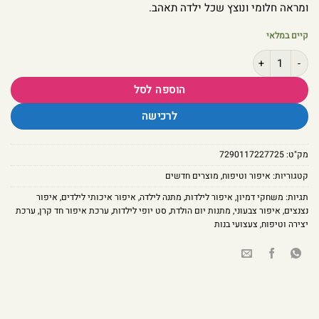
ומראה חלומי ונוצץ שכל ילדה תאהב.
קיים במלאי
כמות של ערכת איפור חד קרן קסומה – סט צבעים ונצנצים חלומי לילדות
הוספה לסל
לרכישה
מק"ט:
7290117227725
קטגוריות:
איפור וטיפוח
,
מוצרים חדשים
תגיות:
משחקי דמיון
,
איפור לילדות
,
מתנה לילדה
,
איפור איכותי לילדים
,
איפור
נצנצים
,
איפור צבעוני
,
מתנות יום הולדת
,
סט יופי לילדות
,
ערכת איפור חד קרן
,
ערכת
יצירה וטיפוח
,
צעצועי בנות