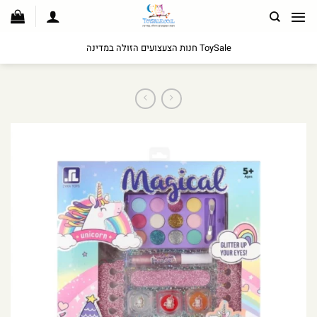
לג
תוכן
ToySale חנות הצעצועים הזולה במדינה