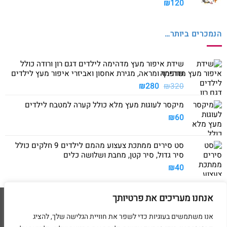
₪
120
הנמכרים ביותר…
שידת איפור מעץ מדהימה לילדים דגם רון ורודה כולל
שרפרף ומראה, מגירת אחסון ואביזרי איפור מעץ לילדים
המחיר
המחיר
₪
280
₪
320
המקורי
הנוכחי
מיקסר לעוגות מעץ מלא כולל קערה למטבח לילדים
היה:
הוא:
₪280.
₪320.
₪
60
סט סירים ממתכת צעצוע מהמם לילדים 9 חלקים כולל
סיר גדול, סיר קטן, מחבת ושלושה כלים
₪
40
אנחנו מעריכים את פרטיותך
Visa
American
MasterCard
Visa
2
Express
אנו משתמשים בעוגיות כדי לשפר את חוויית הגלישה שלך, להציג
דף הבית
מדיניות משלוחים
מדיניות החזרת מוצרים
תקנון
מדיניות פרטיות