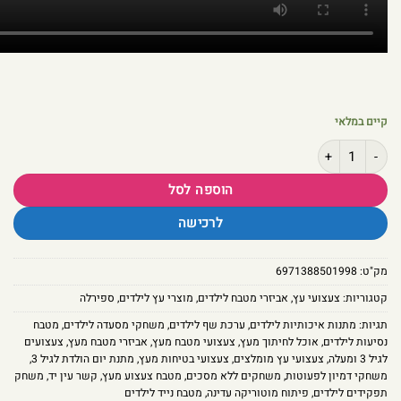
קיים במלאי
כמות של ערכת מסעדה ובישול ביתי: סט מטבח דובון מעץ לפעוטות
הוספה לסל
לרכישה
מק"ט:
6971388501998
קטגוריות:
צעצועי עץ
,
אביזרי מטבח לילדים
,
מוצרי עץ לילדים
,
ספירלה
תגיות:
מתנות איכותיות לילדים
,
ערכת שף לילדים
,
משחקי מסעדה לילדים
,
מטבח
נסיעות לילדים
,
אוכל לחיתוך מעץ
,
צעצועי מטבח מעץ
,
אביזרי מטבח מעץ
,
צעצועים
לגיל 3 ומעלה
,
צעצועי עץ מומלצים
,
צעצועי בטיחות מעץ
,
מתנת יום הולדת לגיל 3
,
משחקי דמיון לפעוטות
,
משחקים ללא מסכים
,
מטבח צעצוע מעץ
,
קשר עין יד
,
משחק
תפקידים לילדים
,
פיתוח מוטוריקה עדינה
,
מטבח נייד לילדים