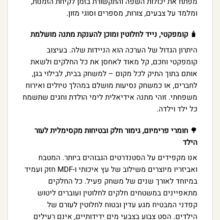
מפתח את יכולות השפה והתקשורת בזמן לקיחת הזמנות,
ומלמד על צבעים, צורות, מספרים וסוגי מזון.
🧳
קומפקטי, נייד לחלוטין ומוכן להענקת מתנה מושלמת
היתרון הגדול של הערכה הוא הניידות שלה. בעיצוב
קומפקטי וחכם, קל מאוד לאחסן את כל החלקים ולשאת
אותם בתוך התיק לכל מקום – למשחק בבית, לבילוי בגן,
לחברים, או כמשחק נסיעות מושלם במהלך טיולים ואירוח
משפחתי. זוהי מתנה אידיאלית לימי הולדת וחגים שתשמח
כל ילד וילדה.
🌳
חומרי פרימיום, גימור חלק ובטיחות מקסימלית לעור
הילד
אנו מקפידים על הסטנדרטים הגבוהים ביותר. המטבח
ואביזריו מיוצרים משילוב של עץ איכותי ו-MDF חזק ועמיד
במיוחד לאורך שנים של משחק פעיל. כל החלקים
מתאפיינים במשטחים חלקים לחלוטין ועוברים ליטוש
קפדני המבטיח מגע עדין ובטוח לחלוטין לעורם של
הילדים. הסט צבוע בצבעי מים ידידותיים, אינם רעילים