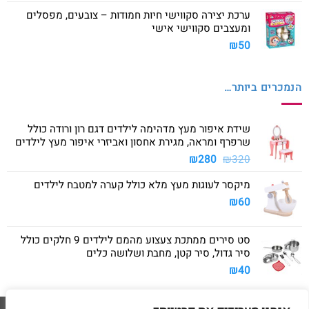
ערכת יצירה סקווישי חיות חמודות – צובעים, מפסלים
ומעצבים סקווישי אישי
₪
50
הנמכרים ביותר…
שידת איפור מעץ מדהימה לילדים דגם רון ורודה כולל
שרפרף ומראה, מגירת אחסון ואביזרי איפור מעץ לילדים
המחיר
המחיר
₪
280
₪
320
המקורי
הנוכחי
מיקסר לעוגות מעץ מלא כולל קערה למטבח לילדים
היה:
הוא:
₪280.
₪320.
₪
60
סט סירים ממתכת צעצוע מהמם לילדים 9 חלקים כולל
סיר גדול, סיר קטן, מחבת ושלושה כלים
₪
40