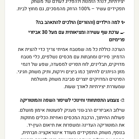
יצירתיות, לנהל הזמנות ולהפליג לעולם של משחק
תפקידים עשיר – 100% הרחק מהמסכים, גם מחוץ לבית.
✨ למה הילדים (וההורים) הולכים להתאהב בה?
🍳
ערכת שף עשירה ומציאותית עם מעל 30 אביזרי
פרימיום
הערכה כוללת כל מה שמטבח אמיתי צריך כדי להצית את
הדמיון: סירים ומחבתות עם מכסים נשלפים, כלי מטבח
מדויקים, תבלינים, לוח תפריט למסעדה, שפע של דגמי
מזון הניתנים לחיתוך כמו ביצים וירקות, ותיק משחק חגיגי.
הפרטים המדויקים יוצרים סביבת משחק מושלמת
שמעוררת יצירתיות לאורך שעות.
🎨
צעצוע התפתחותי וחינוכי לשיפור השפה והמוטוריקה
שילוב האביזרים הרב-גוני מעניק לפעוטות אימון מושלם.
פעולות החיתוך, הרכבת המכסים ואחיזת הכלים מחזקות
את המוטוריקה העדינה ומשפרות את תיאום העין-יד.
בנוסף, משחק התפקידים מעודד אינטראקציה חברתית,