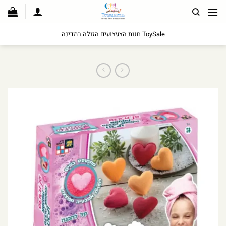
לג
תוכן
ToySale חנות הצעצועים הזולה במדינה