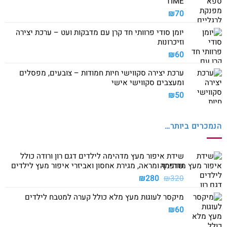
TIME
₪
70
יומן סודי פרוותי חד קרן עם מדבקות ועט – ערכת יצירה
וזיכרונות
₪
60
ערכת יצירה סקווישי חיות חמודות – צובעים, מפסלים
ומעצבים סקווישי אישי
₪
50
הנמכרים ביותר…
שידת איפור מעץ מדהימה לילדים דגם רון ורודה כולל
שרפרף ומראה, מגירת אחסון ואביזרי איפור מעץ לילדים
המחיר
המחיר
₪
280
₪
320
המקורי
הנוכחי
מיקסר לעוגות מעץ מלא כולל קערה למטבח לילדים
היה:
הוא:
₪280.
₪320.
₪
60