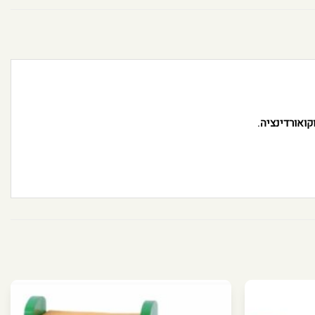
קואורדינציה
.