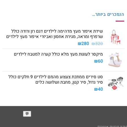
הנמכרים ביותר…
שידת איפור מעץ מדהימה לילדים דגם רון ורודה כולל
שרפרף ומראה, מגירת אחסון ואביזרי איפור מעץ לילדים
המחיר
המחיר
₪
280
₪
320
המקורי
הנוכחי
מיקסר לעוגות מעץ מלא כולל קערה למטבח לילדים
היה:
הוא:
₪280.
₪320.
₪
60
סט סירים ממתכת צעצוע מהמם לילדים 9 חלקים כולל
סיר גדול, סיר קטן, מחבת ושלושה כלים
₪
40
קת פרטים אישיים