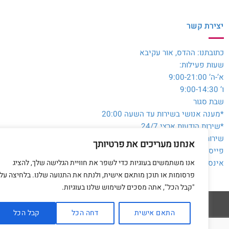
יצירת קשר
כתובתנו: ההדס, אור עקיבא
שעות פעילות:
א’-ה’ 9:00-21:00
ו’ 9:00-14:30
שבת סגור
*מענה אנושי בשירות עד השעה 20:00
*שירות הודעות ארצי 24/7
שירות לקוחות והזמנות:
054-3980564
אנחנו מעריכים את פרטיותך
פייסבוק:
@toysale.co.il
אנו משתמשים בעוגיות כדי לשפר את חוויית הגלישה שלך, להציג
אינסטגרם:
toysalecoil
פרסומות או תוכן מותאם אישית, ולנתח את התנועה שלנו. בלחיצה על
"קבל הכל", אתה מסכים לשימוש שלנו בעוגיות.
התאם אישית
דחה הכל
קבל הכל
דף הבית
מדיניות 