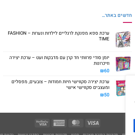
חדשים באתר…
ערכת ספא מפנקת לרגליים לילדות ונערות – FASHION
TIME
יומן סודי פרוותי חד קרן עם מדבקות ועט – ערכת יצירה
וזיכרונות
₪
60
ערכת יצירה סקווישי חיות חמודות – צובעים, מפסלים
ומעצבים סקווישי אישי
₪
50
Visa
American
MasterCard
Visa
2
Express
משלוחים
מדיניות החזרת מוצרים
תקנון
מדיניות פרטיות
הסדרי נגישות
בקשת מחי