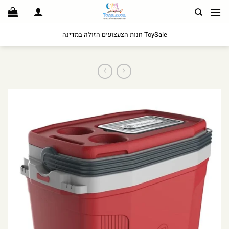
לג
תוכן
ToySale חנות הצעצועים הזולה במדינה