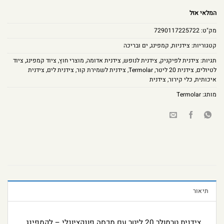
המלאי אזל
מק"ט:
7290117225722
קטגוריות:
צידניות
,
קמפינג
,
ים ובריכה
תגיות:
צידנית לפיקניק
,
צידנית לנופש
,
צידנית אדומה
,
מוצרי חוץ
,
ציוד קמפינג
,
ציוד
לטיולים
,
צידנית 20 ליטר
,
Termolar
,
צידנית לשמירת קור
,
צידנית לים
,
צידנית
איכותית
,
כלי קירור
,
צידנית
מותג:
Termolar
תיאור
צידנית טרמולר 20 ליטר עם מכסה פונקציונלי – לקמפינג,