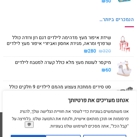
₪
50
הנמכרים ביותר…
שידת איפור מעץ מדהימה לילדים דגם רון ורודה כולל
שרפרף ומראה, מגירת אחסון ואביזרי איפור מעץ לילדים
המחיר
המחיר
₪
280
₪
320
המקורי
הנוכחי
מיקסר לעוגות מעץ מלא כולל קערה למטבח לילדים
היה:
הוא:
₪280.
₪320.
₪
60
סט סירים ממתכת צעצוע מהמם לילדים 9 חלקים כולל
סיר גדול, סיר קטן, מחבת ושלושה כלים
אנחנו מעריכים את פרטיותך
₪
40
אנו משתמשים בעוגיות כדי לשפר את חוויית הגלישה שלך, להציג
פרסומות או תוכן מותאם אישית, ולנתח את התנועה שלנו. בלחיצה על
Visa
American
MasterCard
Visa
"קבל הכל", אתה מסכים לשימוש שלנו בעוגיות.
2
Express
דף הבית
מדיניות משלוחים
מדיניות החזרת מוצרים
תקנון
מדיניות פרטיות