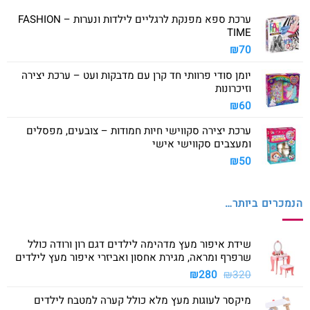
ערכת ספא מפנקת לרגליים לילדות ונערות – FASHION
TIME
₪
70
יומן סודי פרוותי חד קרן עם מדבקות ועט – ערכת יצירה
וזיכרונות
₪
60
ערכת יצירה סקווישי חיות חמודות – צובעים, מפסלים
ומעצבים סקווישי אישי
₪
50
הנמכרים ביותר…
שידת איפור מעץ מדהימה לילדים דגם רון ורודה כולל
שרפרף ומראה, מגירת אחסון ואביזרי איפור מעץ לילדים
המחיר
המחיר
₪
280
₪
320
המקורי
הנוכחי
מיקסר לעוגות מעץ מלא כולל קערה למטבח לילדים
היה:
הוא: