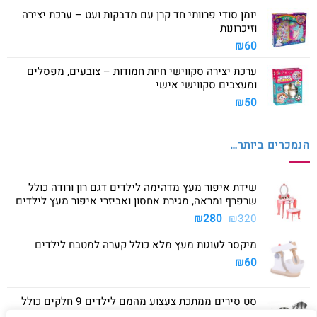
יומן סודי פרוותי חד קרן עם מדבקות ועט – ערכת יצירה
וזיכרונות
₪
60
ערכת יצירה סקווישי חיות חמודות – צובעים, מפסלים
ומעצבים סקווישי אישי
₪
50
הנמכרים ביותר…
שידת איפור מעץ מדהימה לילדים דגם רון ורודה כולל
שרפרף ומראה, מגירת אחסון ואביזרי איפור מעץ לילדים
המחיר
המחיר
₪
280
₪
320
המקורי
הנוכחי
מיקסר לעוגות מעץ מלא כולל קערה למטבח לילדים
היה:
הוא:
₪280.
₪320.
₪
60
סט סירים ממתכת צעצוע מהמם לילדים 9 חלקים כולל
סיר גדול, סיר קטן, מחבת ושלושה כלים