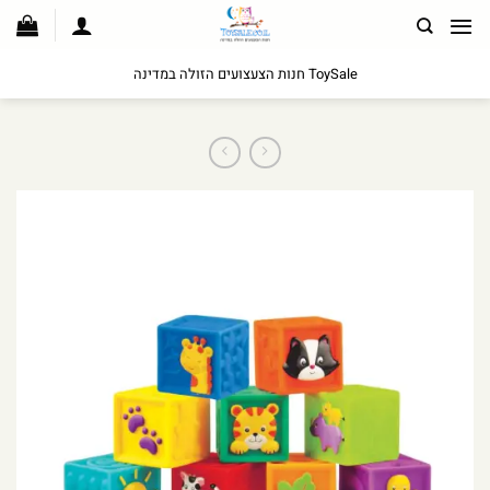
לג
תוכן
ToySale חנות הצעצועים הזולה במדינה