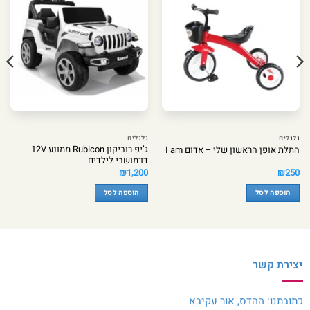
גלגלים
גלגלים
ג’יפ רוביקון Rubicon ממונע 12V
התלת אופן הראשון שלי – אדום I am
דו־מושבי לילדים
₪
1,200
₪
250
הוספה לסל
הוספה לסל
יצירת קשר
כתובתנו: ההדס, אור עקיבא