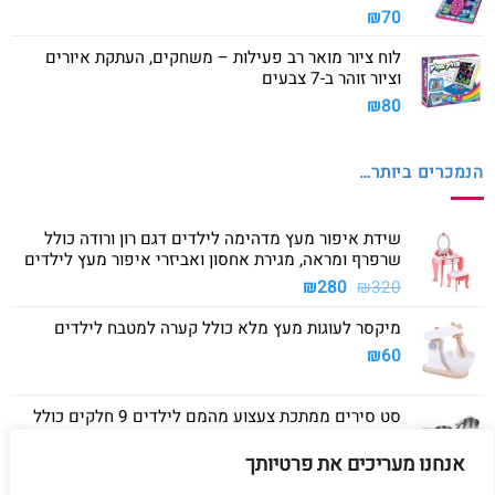
₪
70
לוח ציור מואר רב פעילות – משחקים, העתקת איורים
וציור זוהר ב-7 צבעים
₪
80
הנמכרים ביותר…
שידת איפור מעץ מדהימה לילדים דגם רון ורודה כולל
שרפרף ומראה, מגירת אחסון ואביזרי איפור מעץ לילדים
המחיר
המחיר
₪
280
₪
320
המקורי
הנוכחי
מיקסר לעוגות מעץ מלא כולל קערה למטבח לילדים
היה:
הוא:
₪280.
₪320.
₪
60
סט סירים ממתכת צעצוע מהמם לילדים 9 חלקים כולל
סיר גדול, סיר קטן, מחבת ושלושה כלים
אנחנו מעריכים את פרטיותך
₪
40