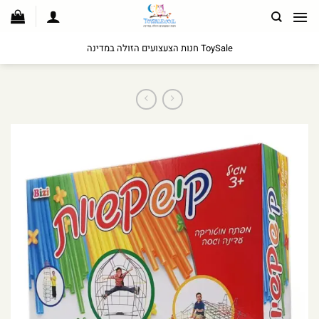
לג
תוכן
ToySale חנות הצעצועים הזולה במדינה