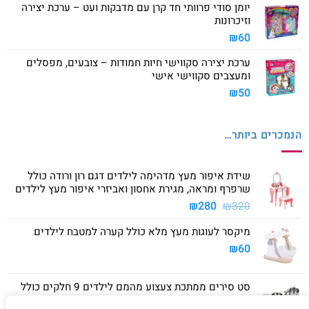
יומן סודי פרוותי חד קרן עם מדבקות ועט – ערכת יצירה
וזיכרונות
₪
60
ערכת יצירה סקווישי חיות חמודות – צובעים, מפסלים
ומעצבים סקווישי אישי
₪
50
הנמכרים ביותר…
שידת איפור מעץ מדהימה לילדים דגם רון ורודה כולל
שרפרף ומראה, מגירת אחסון ואביזרי איפור מעץ לילדים
המחיר
המחיר
₪
280
₪
320
המקורי
הנוכחי
מיקסר לעוגות מעץ מלא כולל קערה למטבח לילדים
היה:
הוא:
₪280.
₪320.
₪
60
סט סירים ממתכת צעצוע מהמם לילדים 9 חלקים כולל
סיר גדול, סיר קטן, מחבת ושלושה כלים