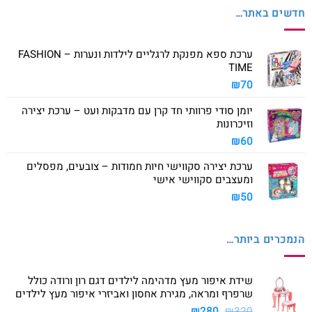
חדשים באתר…
ערכת ספא מפנקת לרגליים לילדות ונערות – FASHION
TIME
₪
70
יומן סודי פרוותי חד קרן עם מדבקות ועט – ערכת יצירה
וזיכרונות
₪
60
ערכת יצירה סקווישי חיות חמודות – צובעים, מפסלים
ומעצבים סקווישי אישי
₪
50
הנמכרים ביותר…
שידת איפור מעץ מדהימה לילדים דגם רון ורודה כולל
שרפרף ומראה, מגירת אחסון ואביזרי איפור מעץ לילדים
המחיר
המחיר
₪
280
₪
320