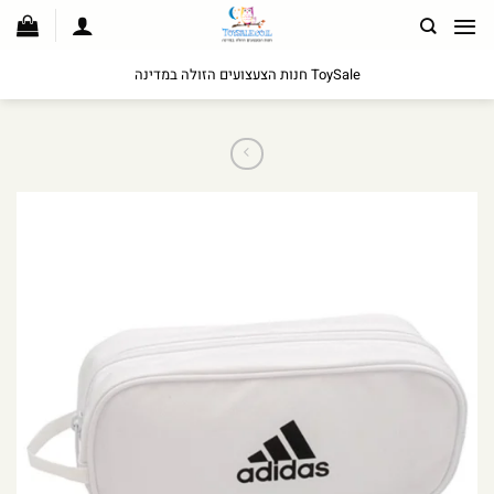
לג
תוכן
ToySale חנות הצעצועים הזולה במדינה