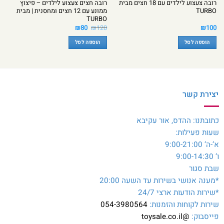
רובה צעצוע לילדים עם 18 חצים מבית
רובה חצים צעצוע לילדים – פיצוץ
TURBO
ממונע עם 12 חצים ומחסנית | מבית
TURBO
המחיר
המחיר
₪
80
₪
120
₪
100
המקורי
הנוכחי
היה:
הוא:
הוספה לסל
הוספה לסל
₪80.
₪120.
יצירת קשר
כתובתנו: ההדס, אור עקיבא
שעות פעילות:
א’-ה’ 9:00-21:00
ו’ 9:00-14:30
שבת סגור
*מענה אנושי בשירות עד השעה 20:00
*שירות הודעות ארצי 24/7
שירות לקוחות והזמנות:
054-3980564
פייסבוק:
@toysale.co.il