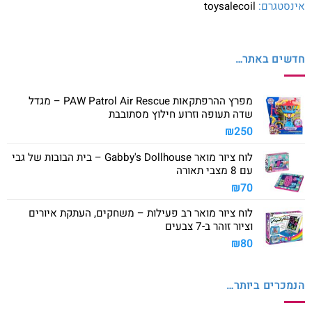
אינסטגרם:
toysalecoil
חדשים באתר…
מפרץ ההרפתקאות PAW Patrol Air Rescue – מגדל
שדה תעופה וזרוע חילוץ מסתובבת
₪
250
לוח ציור מואר Gabby's Dollhouse – בית הבובות של גבי
עם 8 מצבי תאורה
₪
70
לוח ציור מואר רב פעילות – משחקים, העתקת איורים
וציור זוהר ב-7 צבעים
₪
80
הנמכרים ביותר…