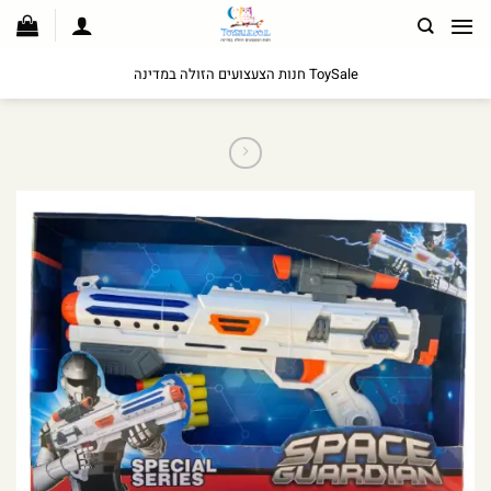
לג
תוכן
ToySale חנות הצעצועים הזולה במדינה