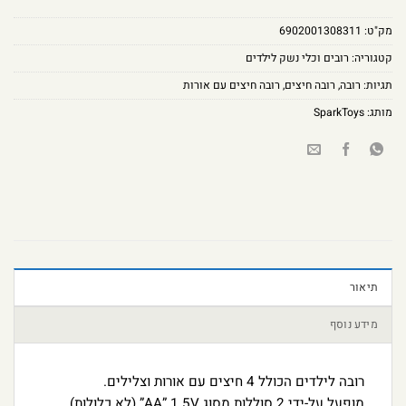
מק"ט:
6902001308311
קטגוריה:
רובים וכלי נשק לילדים
תגיות:
רובה
,
רובה חיצים
,
רובה חיצים עם אורות
מותג:
SparkToys
תיאור
מידע נוסף
רובה לילדים הכולל 4 חיצים עם אורות וצלילים.
מופעל על-ידי 2 סוללות מסוג AA” 1.5V” (לא כלולות)