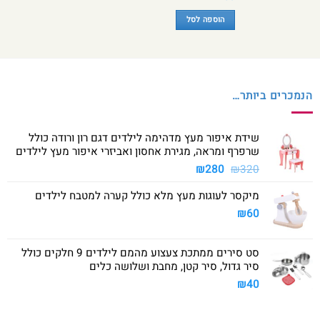
הוספה לסל
הנמכרים ביותר…
שידת איפור מעץ מדהימה לילדים דגם רון ורודה כולל
שרפרף ומראה, מגירת אחסון ואביזרי איפור מעץ לילדים
המחיר
המחיר
₪
280
₪
320
המקורי
הנוכחי
מיקסר לעוגות מעץ מלא כולל קערה למטבח לילדים
היה:
הוא:
₪280.
₪320.
₪
60
סט סירים ממתכת צעצוע מהמם לילדים 9 חלקים כולל
סיר גדול, סיר קטן, מחבת ושלושה כלים
₪
40