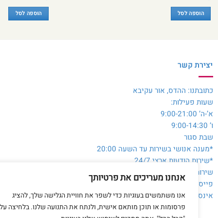
הוספה לסל
הוספה לסל
יצירת קשר
כתובתנו: ההדס, אור עקיבא
שעות פעילות:
א’-ה’ 9:00-21:00
ו’ 9:00-14:30
שבת סגור
*מענה אנושי בשירות עד השעה 20:00
*שירות הודעות ארצי 24/7
שירות לקוחות והזמנות:
054-3980564
אנחנו מעריכים את פרטיותך
פייסבוק:
@toysale.co.il
אנו משתמשים בעוגיות כדי לשפר את חוויית הגלישה שלך, להציג
אינסטגרם:
toysalecoil
פרסומות או תוכן מותאם אישית, ולנתח את התנועה שלנו. בלחיצה על