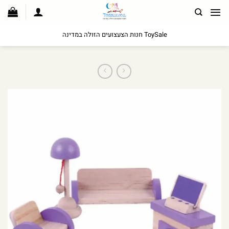
לג
תוכן
ToySale חנות הצעצועים הזולה במדינה