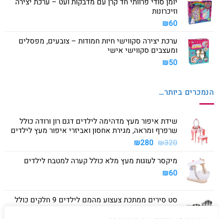
יומן סודי פרוותי חד קרן עם מדבקות ועט – ערכת יצירה
וזיכרונות
₪
60
ערכת יצירה סקווישי חיות חמודות – צובעים, מפסלים
ומעצבים סקווישי אישי
₪
50
הנמכרים ביותר…
שידת איפור מעץ מדהימה לילדים דגם רון ורודה כולל
שרפרף ומראה, מגירת אחסון ואביזרי איפור מעץ לילדים
המחיר
המחיר
₪
280
₪
320
המקורי
הנוכחי
מיקסר לעוגות מעץ מלא כולל קערה למטבח לילדים
היה:
הוא:
₪280.
₪320.
₪
60
סט סירים ממתכת צעצוע מהמם לילדים 9 חלקים כולל
סיר גדול, סיר קטן, מחבת ושלושה כלים