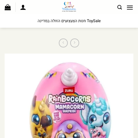
לג
תוכן
ToySale חנות הצעצועים הזולה במדינה