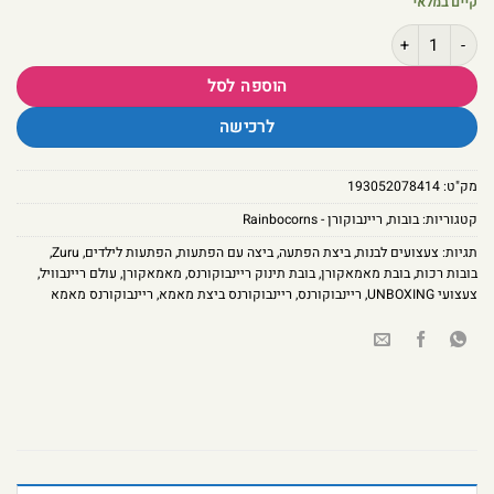
קיים במלאי
כמות של ריינבוקורנס – הפתעת מאמאקורן | ביצת ענק עם בובות רכות והפתעות
הוספה לסל
לרכישה
מק"ט:
193052078414
קטגוריות:
בובות
,
ריינבוקורן - Rainbocorns
תגיות:
צעצועים לבנות‏
,
ביצת הפתעה
,
ביצה עם הפתעות
,
הפתעות לילדים
,
Zuru
,
בובות רכות
,
בובת מאמאקורן
,
בובת תינוק ריינבוקורנס
,
מאמאקורן
,
עולם ריינבוויל
,
צעצועי UNBOXING
,
ריינבוקורנס
,
ריינבוקורנס ביצת מאמא
,
ריינבוקורנס מאמא