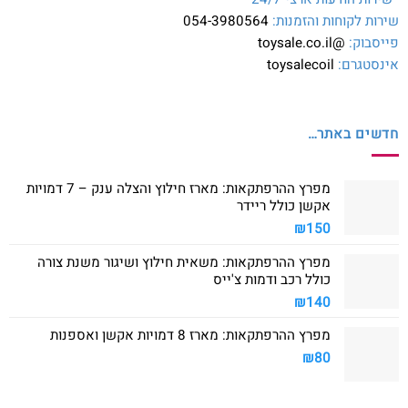
שירות לקוחות והזמנות:
054-3980564
פייסבוק:
@toysale.co.il
אינסטגרם:
toysalecoil
חדשים באתר…
מפרץ ההרפתקאות: מארז חילוץ והצלה ענק – 7 דמויות
אקשן כולל ריידר
₪
150
מפרץ ההרפתקאות: משאית חילוץ ושיגור משנת צורה
כולל רכב ודמות צ'ייס
₪
140
מפרץ ההרפתקאות: מארז 8 דמויות אקשן ואספנות
₪
80