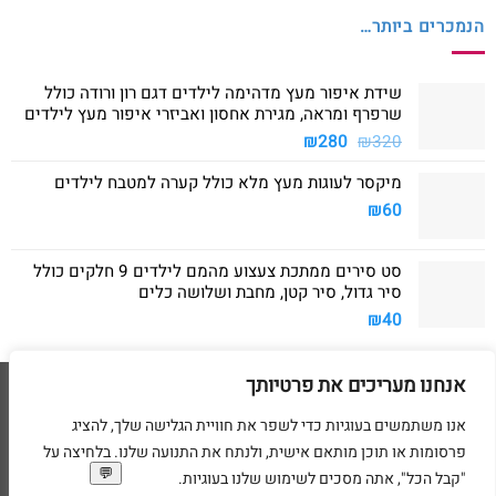
הנמכרים ביותר…
שידת איפור מעץ מדהימה לילדים דגם רון ורודה כולל
שרפרף ומראה, מגירת אחסון ואביזרי איפור מעץ לילדים
המחיר
המחיר
₪
280
₪
320
המקורי
הנוכחי
מיקסר לעוגות מעץ מלא כולל קערה למטבח לילדים
היה:
הוא:
₪280.
₪320.
₪
60
סט סירים ממתכת צעצוע מהמם לילדים 9 חלקים כולל
סיר גדול, סיר קטן, מחבת ושלושה כלים
₪
40
אנחנו מעריכים את פרטיותך
Visa
American
MasterCard
Visa
2
Express
אנו משתמשים בעוגיות כדי לשפר את חוויית הגלישה שלך, להציג
דף הבית
מדיניות משלוחים
מדיניות החזרת מוצרים
תקנון
מדיניות פרטיות
פרסומות או תוכן מותאם אישית, ולנתח את התנועה שלנו. בלחיצה על
הסדרי נגישות
בקשת מחיקת פרטים אישיים
"קבל הכל", אתה מסכים לשימוש שלנו בעוגיות.
בניית ועיצוב אתרי מסחר Code&Concept Copyright 2026 ©