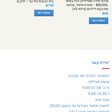
ערכת יצירה וסטיילינג הכל-באחד
בית הבובות של גבי – תיק גב
BSCOOL – חוברת איפור, צביעה
₪
150
ומדבקות לילדות (גילאי 5+)
₪
60
הוספה לסל
הוספה לסל
יצירת קשר
כתובתנו: ההדס, אור עקיבא
שעות פעילות:
א’-ה’ 9:00-21:00
ו’ 9:00-14:30
שבת סגור
*מענה אנושי בשירות עד השעה 20:00
*שירות הודעות ארצי 24/7