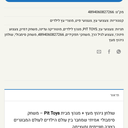
מק"ט:
4894060827266
קטגוריות:
צעצועי עץ
,
צעצועי פיט
,
מוצרי עץ לילדים
תגיות:
צעצועי עץ
,
PIT TOYS
,
מגהץ לילדים
,
מוטוריקה עדינה
,
משחק דמיון
,
צעצוע
חינוכי
,
צעצוע לגיל הרך
,
משחקי תפקידים
,
4894060827266
,
משחק סימבולי
,
שולחן
גיהוץ מעץ
תיאור
שולחן גיהוץ מעץ + מגהץ מבית
Pit Toys
– משחק
סימבולי אמיתי שמחבר בין עולם הילדים לעולם המבוגרים
בצורה חווייתית ומעצימה.