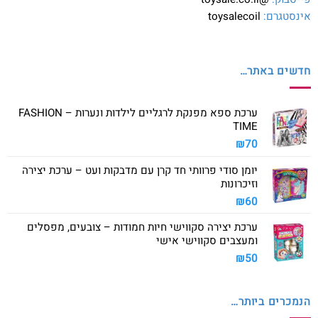
אינסטגרם:
toysalecoil
חדשים באתר…
ערכת ספא מפנקת לרגליים לילדות ונערות – FASHION
TIME
₪
70
יומן סודי פרוותי חד קרן עם מדבקות ועט – ערכת יצירה
וזיכרונות
₪
60
ערכת יצירה סקווישי חיות חמודות – צובעים, מפסלים
ומעצבים סקווישי אישי
₪
50
הנמכרים ביותר…