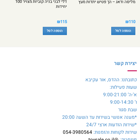
דלי לבני בניה קוביות מצויר 100
מליסה ודאג – הך פטיש יתדות מעץ
יחידות
₪
115
₪
110
הוספה לסל
הוספה לסל
יצירת קשר
כתובתנו: ההדס, אור עקיבא
שעות פעילות:
א’-ה’ 9:00-21:00
ו’ 9:00-14:30
שבת סגור
*מענה אנושי בשירות עד השעה 20:00
*שירות הודעות ארצי 24/7
שירות לקוחות והזמנות:
054-3980564
פייסבוק:
@toysale.co.il