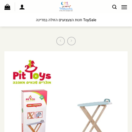
לג
תוכן
ToySale חנות הצעצועים הזולה במדינה