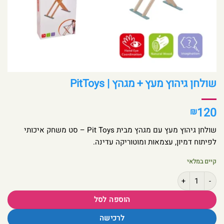
שולחן גיהוץ מעץ + מגהץ | PitToys
120
₪
שולחן גיהוץ מעץ עם מגהץ מבית Pit Toys – סט משחק איכותי
לפיתוח דמיון, עצמאות ומוטוריקה עדינה.
קיים במלאי
כמות של שולחן גיהוץ מעץ + מגהץ | PitToys
הוספה לסל
לרכישה